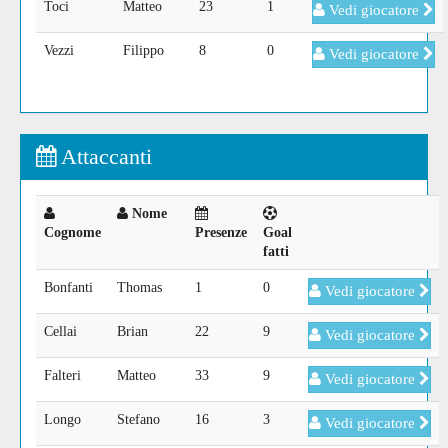
Toci
Matteo
23
1
Vedi giocatore
Vezzi
Filippo
8
0
Vedi giocatore
Attaccanti
Nome
Cognome
Presenze
Goal
fatti
Bonfanti
Thomas
1
0
Vedi giocatore
Cellai
Brian
22
9
Vedi giocatore
Falteri
Matteo
33
9
Vedi giocatore
Longo
Stefano
16
3
Vedi giocatore