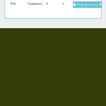
Poli
Gianmarco
6
1
Vedi giocatore