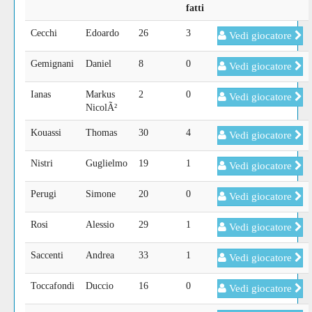
fatti
Cecchi
Edoardo
26
3
Vedi giocatore
Gemignani
Daniel
8
0
Vedi giocatore
Ianas
Markus
2
0
Vedi giocatore
NicolÃ²
Kouassi
Thomas
30
4
Vedi giocatore
Nistri
Guglielmo
19
1
Vedi giocatore
Perugi
Simone
20
0
Vedi giocatore
Rosi
Alessio
29
1
Vedi giocatore
Saccenti
Andrea
33
1
Vedi giocatore
Toccafondi
Duccio
16
0
Vedi giocatore