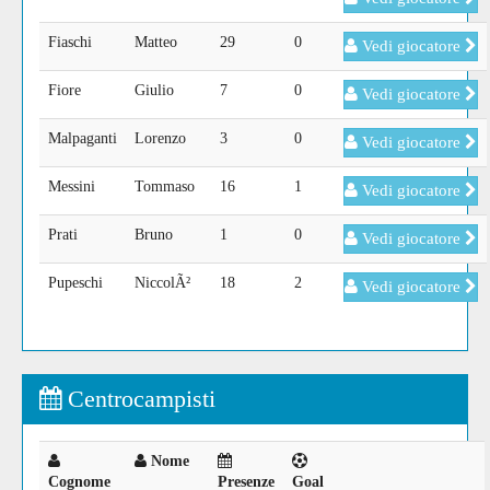
Fiaschi
Matteo
29
0
Vedi giocatore
Fiore
Giulio
7
0
Vedi giocatore
Malpaganti
Lorenzo
3
0
Vedi giocatore
Messini
Tommaso
16
1
Vedi giocatore
Prati
Bruno
1
0
Vedi giocatore
Pupeschi
NiccolÃ²
18
2
Vedi giocatore
Centrocampisti
Nome
Cognome
Presenze
Goal