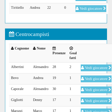
Tiritiello
Andrea
22
0
Vedi giocatore
Centrocampisti
Cognome
Nome
Presenze
Goal
fatti
Albertini
Alessandro
28
2
Vedi giocatore
Bovo
Andrea
19
1
Vedi giocatore
Caporale
Alessandro
30
1
Vedi giocatore
Gigliotti
Denny
17
1
Vedi giocatore
Marozzi
Marco
17
1
Vedi giocatore