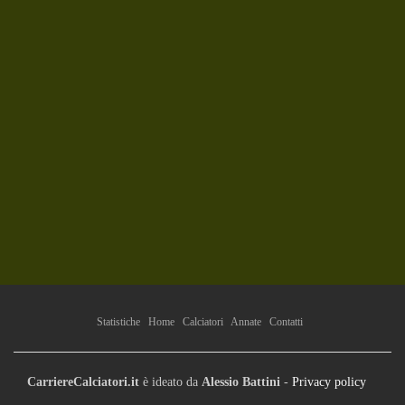
Statistiche
Home
Calciatori
Annate
Contatti
CarriereCalciatori.it
è ideato da
Alessio Battini
-
Privacy policy