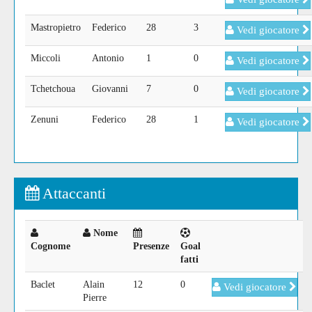
Mastropietro
Federico
28
3
Vedi giocatore
Miccoli
Antonio
1
0
Vedi giocatore
Tchetchoua
Giovanni
7
0
Vedi giocatore
Zenuni
Federico
28
1
Vedi giocatore
Attaccanti
Nome
Cognome
Presenze
Goal
fatti
Baclet
Alain
12
0
Vedi giocatore
Pierre