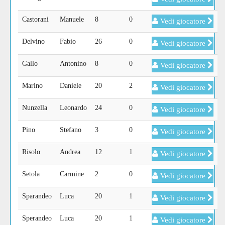
Castorani
Manuele
8
0
Vedi giocatore
Delvino
Fabio
26
0
Vedi giocatore
Gallo
Antonino
8
0
Vedi giocatore
Marino
Daniele
20
2
Vedi giocatore
Nunzella
Leonardo
24
0
Vedi giocatore
Pino
Stefano
3
0
Vedi giocatore
Risolo
Andrea
12
1
Vedi giocatore
Setola
Carmine
2
0
Vedi giocatore
Sparandeo
Luca
20
1
Vedi giocatore
Sperandeo
Luca
20
1
Vedi giocatore