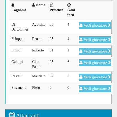
Nome
Cognome
Presenze
Goal
fatti
Di
Agostino
33
4
Vedi giocatore
Bartolomei
Faloppa
Renato
25
4
Vedi giocatore
Filippi
Roberto
31
1
Vedi giocatore
Galuppi
Gian
25
6
Vedi giocatore
Paolo
Restelli
Maurizio
32
2
Vedi giocatore
Stivanello
Piero
2
0
Vedi giocatore
Attaccanti