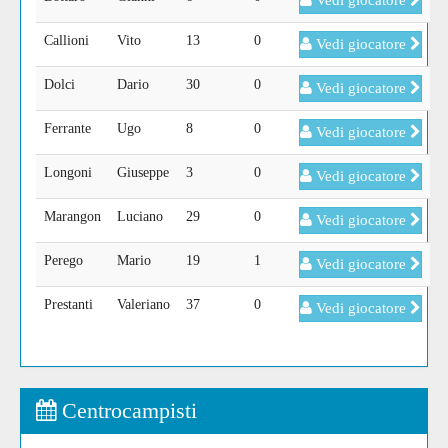
Vedi giocatore
Callioni
Vito
13
0
Vedi giocatore
Dolci
Dario
30
0
Vedi giocatore
Ferrante
Ugo
8
0
Vedi giocatore
Longoni
Giuseppe
3
0
Vedi giocatore
Marangon
Luciano
29
0
Vedi giocatore
Perego
Mario
19
1
Vedi giocatore
Prestanti
Valeriano
37
0
Vedi giocatore
Centrocampisti