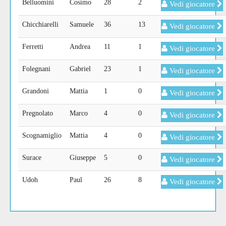
Belluomini
Cosimo
28
2
Vedi giocatore
Chicchiarelli
Samuele
36
13
Vedi giocatore
Ferretti
Andrea
11
1
Vedi giocatore
Folegnani
Gabriel
23
1
Vedi giocatore
Grandoni
Mattia
1
0
Vedi giocatore
Pregnolato
Marco
4
0
Vedi giocatore
Scognamiglio
Mattia
4
0
Vedi giocatore
Surace
Giuseppe
5
0
Vedi giocatore
Udoh
Paul
26
8
Vedi giocatore