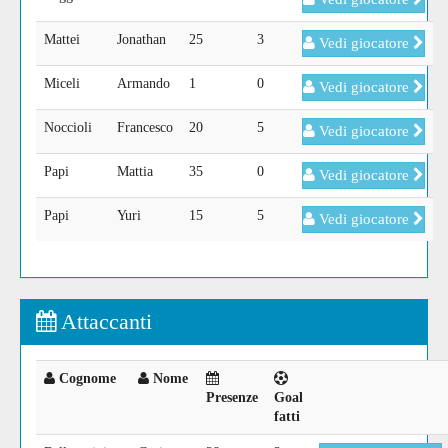
Mattei
Jonathan
25
3
Vedi giocatore
Miceli
Armando
1
0
Vedi giocatore
Noccioli
Francesco
20
5
Vedi giocatore
Papi
Mattia
35
0
Vedi giocatore
Papi
Yuri
15
5
Vedi giocatore
Attaccanti
Cognome
Nome
Presenze
Goal
fatti