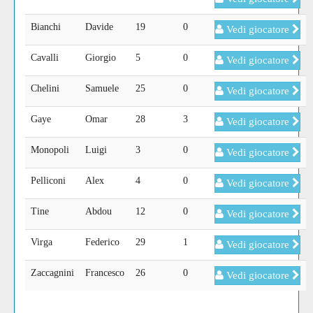
Bianchi
Davide
19
0
Vedi giocatore
Cavalli
Giorgio
5
0
Vedi giocatore
Chelini
Samuele
25
0
Vedi giocatore
Gaye
Omar
28
3
Vedi giocatore
Monopoli
Luigi
3
0
Vedi giocatore
Pelliconi
Alex
4
0
Vedi giocatore
Tine
Abdou
12
0
Vedi giocatore
Virga
Federico
29
1
Vedi giocatore
Zaccagnini
Francesco
26
0
Vedi giocatore