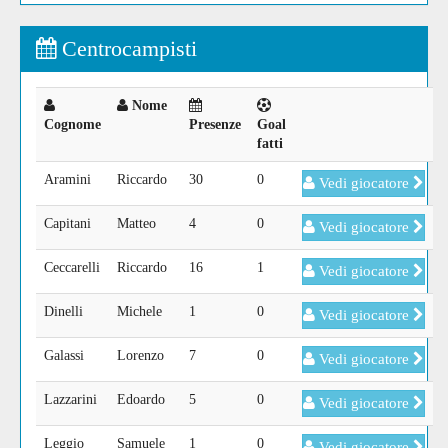
Centrocampisti
Nome
Cognome
Presenze
Goal
fatti
Aramini
Riccardo
30
0
Vedi giocatore
Capitani
Matteo
4
0
Vedi giocatore
Ceccarelli
Riccardo
16
1
Vedi giocatore
Dinelli
Michele
1
0
Vedi giocatore
Galassi
Lorenzo
7
0
Vedi giocatore
Lazzarini
Edoardo
5
0
Vedi giocatore
Leggio
Samuele
1
0
Vedi giocatore