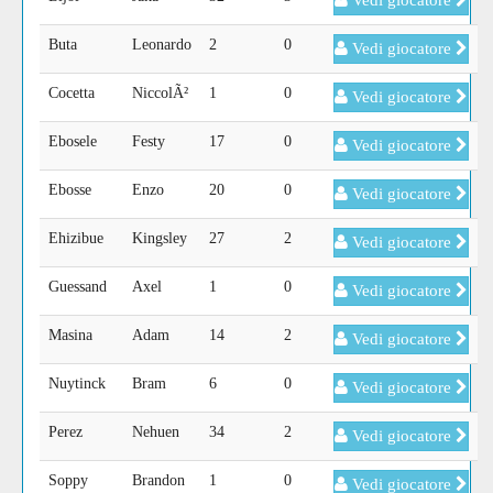
Vedi giocatore
Buta
Leonardo
2
0
Vedi giocatore
Cocetta
NiccolÃ²
1
0
Vedi giocatore
Ebosele
Festy
17
0
Vedi giocatore
Ebosse
Enzo
20
0
Vedi giocatore
Ehizibue
Kingsley
27
2
Vedi giocatore
Guessand
Axel
1
0
Vedi giocatore
Masina
Adam
14
2
Vedi giocatore
Nuytinck
Bram
6
0
Vedi giocatore
Perez
Nehuen
34
2
Vedi giocatore
Soppy
Brandon
1
0
Vedi giocatore