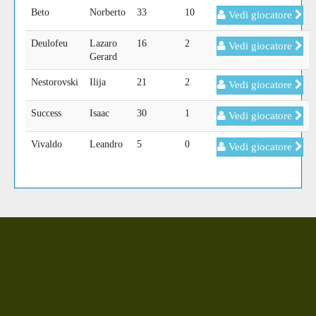
Beto
Norberto
33
10
Vedi giocatore
Deulofeu
Lazaro
16
2
Vedi giocatore
Gerard
Nestorovski
Ilija
21
2
Vedi giocatore
Success
Isaac
30
1
Vedi giocatore
Vivaldo
Leandro
5
0
Vedi giocatore