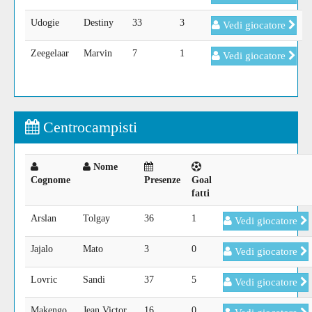
Udogie
Destiny
33
3
Vedi giocatore
Zeegelaar
Marvin
7
1
Vedi giocatore
Centrocampisti
Nome
Cognome
Presenze
Goal
fatti
Arslan
Tolgay
36
1
Vedi giocatore
Jajalo
Mato
3
0
Vedi giocatore
Lovric
Sandi
37
5
Vedi giocatore
Makengo
Jean Victor
16
0