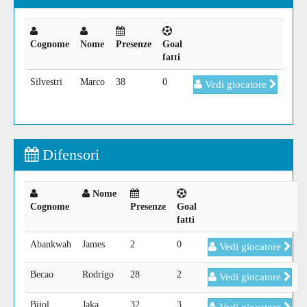
Cognome
Nome
Presenze
Goal
fatti
Silvestri
Marco
38
0
Vedi giocatore
Difensori
Nome
Cognome
Presenze
Goal
fatti
Abankwah
James
2
0
Vedi giocatore
Becao
Rodrigo
28
2
Vedi giocatore
Bijol
Jaka
32
3