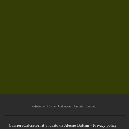
Statistiche
Home
Calciatori
Annate
Contatti
CarriereCalciatori.it
è ideato da
Alessio Battini
-
Privacy policy