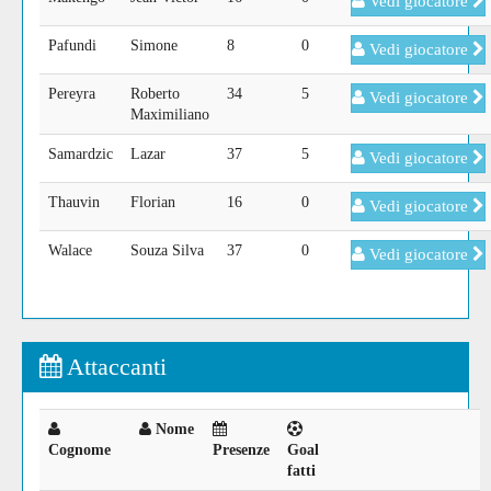
Vedi giocatore
Pafundi
Simone
8
0
Vedi giocatore
Pereyra
Roberto
34
5
Vedi giocatore
Maximiliano
Samardzic
Lazar
37
5
Vedi giocatore
Thauvin
Florian
16
0
Vedi giocatore
Walace
Souza Silva
37
0
Vedi giocatore
Attaccanti
Nome
Cognome
Presenze
Goal
fatti