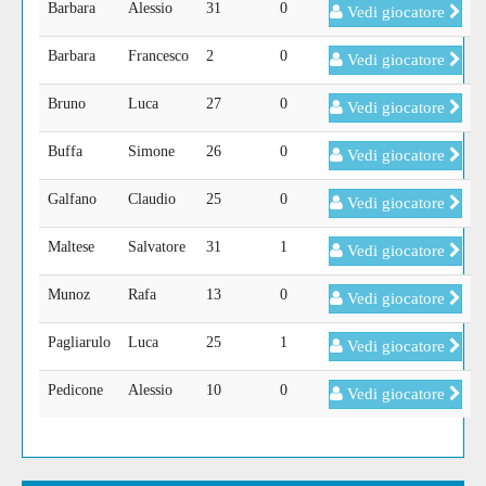
Barbara
Alessio
31
0
Vedi giocatore
Barbara
Francesco
2
0
Vedi giocatore
Bruno
Luca
27
0
Vedi giocatore
Buffa
Simone
26
0
Vedi giocatore
Galfano
Claudio
25
0
Vedi giocatore
Maltese
Salvatore
31
1
Vedi giocatore
Munoz
Rafa
13
0
Vedi giocatore
Pagliarulo
Luca
25
1
Vedi giocatore
Pedicone
Alessio
10
0
Vedi giocatore