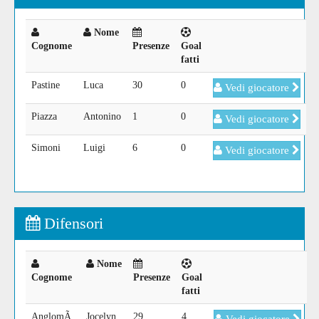
Nome
Cognome
Presenze
Goal
fatti
Pastine
Luca
30
0
Vedi giocatore
Piazza
Antonino
1
0
Vedi giocatore
Simoni
Luigi
6
0
Vedi giocatore
Difensori
Nome
Cognome
Presenze
Goal
fatti
AnglomÃ
Jocelyn
29
4