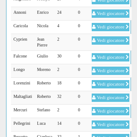
Vedi giocatore
Annoni
Enrico
24
0
Vedi giocatore
Caricola
Nicola
4
0
Vedi giocatore
Cyprien
Jean
2
0
Vedi giocatore
Pierre
Falcone
Giulio
30
0
Vedi giocatore
Longo
Moreno
2
0
Vedi giocatore
Lorenzini
Roberto
18
0
Vedi giocatore
Maltagliati
Roberto
32
0
Vedi giocatore
Mercuri
Stefano
2
0
Vedi giocatore
Pellegrini
Luca
14
0
Vedi giocatore
Pessotto
Gianluca
32
1