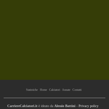
Statistiche
Home
Calciatori
Annate
Contatti
CarriereCalciatori.it
è ideato da
Alessio Battini
-
Privacy policy