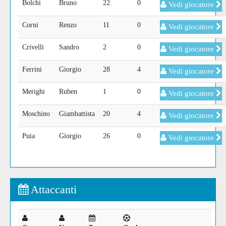
Bolchi
Bruno
22
0
Vedi giocatore
Corni
Renzo
11
0
Vedi giocatore
Crivelli
Sandro
2
0
Vedi giocatore
Ferrini
Giorgio
28
4
Vedi giocatore
Merighi
Ruben
1
0
Vedi giocatore
Moschino
Giambattista
20
4
Vedi giocatore
Puia
Giorgio
26
0
Vedi giocatore
Attaccanti