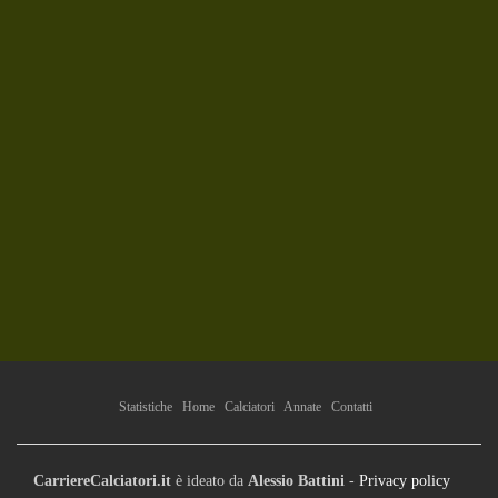
Statistiche
Home
Calciatori
Annate
Contatti
CarriereCalciatori.it
è ideato da
Alessio Battini
-
Privacy policy