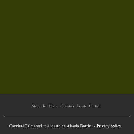
Statistiche
Home
Calciatori
Annate
Contatti
CarriereCalciatori.it
è ideato da
Alessio Battini
-
Privacy policy