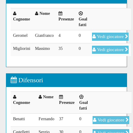
Nome
Cognome
Presenze
Goal
fatti
Geromel
Gianfranco
4
0
Vedi giocatore
Migliorini
Massimo
35
0
Vedi giocatore
Difensori
Nome
Cognome
Presenze
Goal
fatti
Benatti
Fernando
37
0
Vedi giocatore
Castelletti
Sergio
30
0