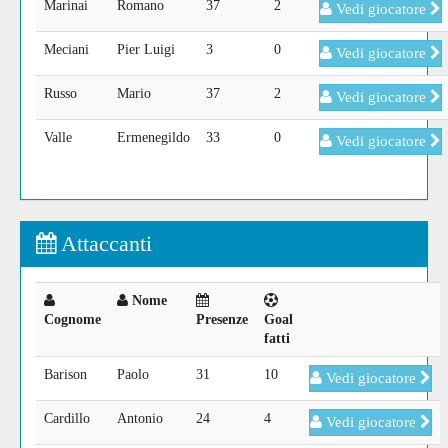
Marinai
Romano
37
2
Vedi giocatore
Meciani
Pier Luigi
3
0
Vedi giocatore
Russo
Mario
37
2
Vedi giocatore
Valle
Ermenegildo
33
0
Vedi giocatore
Attaccanti
Nome
Cognome
Presenze
Goal
fatti
Barison
Paolo
31
10
Vedi giocatore
Cardillo
Antonio
24
4
Vedi giocatore