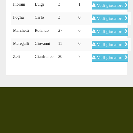
Fiorani
Luigi
3
1
Vedi giocatore
Foglia
Carlo
3
0
Vedi giocatore
Marchetti
Rolando
27
6
Vedi giocatore
Meregalli
Giovanni
11
0
Vedi giocatore
Zeli
Gianfranco
20
7
Vedi giocatore