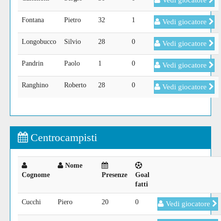
Vedi giocatore
Fontana
Pietro
32
1
Vedi giocatore
Longobucco
Silvio
28
0
Vedi giocatore
Pandrin
Paolo
1
0
Vedi giocatore
Ranghino
Roberto
28
0
Vedi giocatore
Centrocampisti
Nome
Cognome
Presenze
Goal
fatti
Cucchi
Piero
20
0
Vedi giocatore