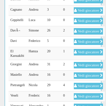
Vedi giocatore
Cagnano
Andrea
3
0
Vedi giocatore
Ceppitelli
Luca
10
0
Vedi giocatore
DavÃ¬
Simone
26
2
Vedi giocatore
Davi
Federico
5
0
Vedi giocatore
El
Hamza
20
1
Vedi giocatore
Kaouakibi
Giorgini
Andrea
31
2
Vedi giocatore
Masiello
Andrea
16
0
Vedi giocatore
Pietrangeli
Nicola
29
4
Vedi giocatore
Veseli
Frederic
16
0
Vedi giocatore
Vimercati
Alessandro
1
0