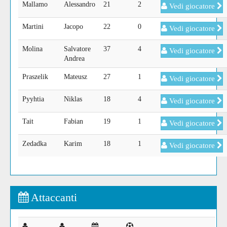
Mallamo
Alessandro
21
2
Vedi giocatore
Martini
Jacopo
22
0
Vedi giocatore
Molina
Salvatore
37
4
Vedi giocatore
Andrea
Praszelik
Mateusz
27
1
Vedi giocatore
Pyyhtia
Niklas
18
4
Vedi giocatore
Tait
Fabian
19
1
Vedi giocatore
Zedadka
Karim
18
1
Vedi giocatore
Attaccanti