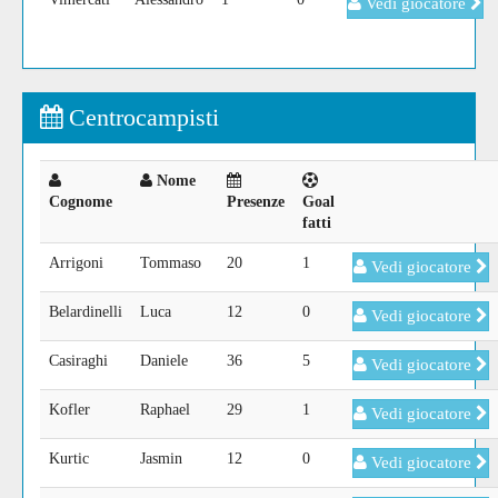
Vedi giocatore
Centrocampisti
Nome
Cognome
Presenze
Goal
fatti
Arrigoni
Tommaso
20
1
Vedi giocatore
Belardinelli
Luca
12
0
Vedi giocatore
Casiraghi
Daniele
36
5
Vedi giocatore
Kofler
Raphael
29
1
Vedi giocatore
Kurtic
Jasmin
12
0
Vedi giocatore