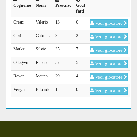
Cognome
Nome
Presenze
Goal
fatti
Crespi
Valerio
13
0
Vedi giocatore
Gori
Gabriele
9
2
Vedi giocatore
Merkaj
Silvio
35
7
Vedi giocatore
Odogwu
Raphael
37
5
Vedi giocatore
Rover
Matteo
29
4
Vedi giocatore
Vergani
Edoardo
1
0
Vedi giocatore