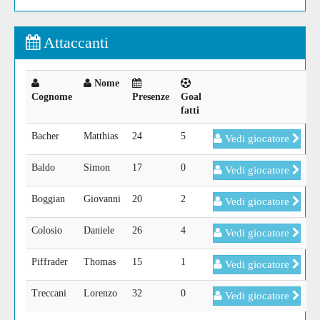
Attaccanti
Nome
Cognome
Presenze
Goal
fatti
Bacher
Matthias
24
5
Vedi giocatore
Baldo
Simon
17
0
Vedi giocatore
Boggian
Giovanni
20
2
Vedi giocatore
Colosio
Daniele
26
4
Vedi giocatore
Piffrader
Thomas
15
1
Vedi giocatore
Treccani
Lorenzo
32
0
Vedi giocatore