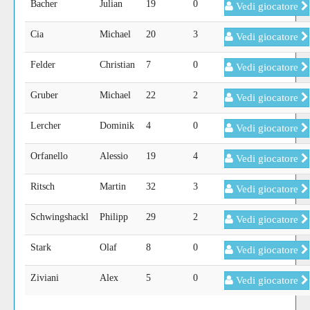
Bacher
Julian
19
0
Vedi giocatore
Cia
Michael
20
3
Vedi giocatore
Felder
Christian
7
0
Vedi giocatore
Gruber
Michael
22
2
Vedi giocatore
Lercher
Dominik
4
0
Vedi giocatore
Orfanello
Alessio
19
4
Vedi giocatore
Ritsch
Martin
32
3
Vedi giocatore
Schwingshackl
Philipp
29
2
Vedi giocatore
Stark
Olaf
8
0
Vedi giocatore
Ziviani
Alex
5
0
Vedi giocatore