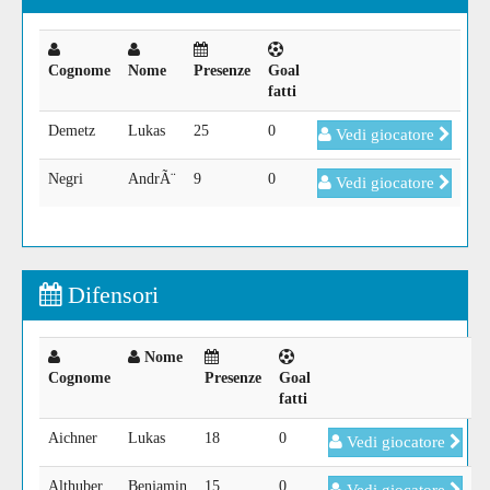
Cognome
Nome
Presenze
Goal
fatti
Demetz
Lukas
25
0
Vedi giocatore
Negri
AndrÃ¨
9
0
Vedi giocatore
Difensori
Nome
Cognome
Presenze
Goal
fatti
Aichner
Lukas
18
0
Vedi giocatore
Althuber
Benjamin
15
0