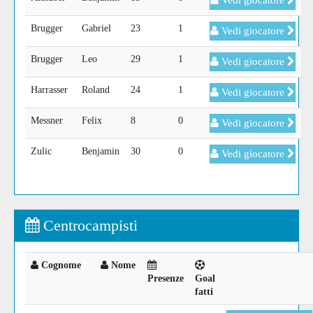
Vedi giocatore
Brugger
Gabriel
23
1
Vedi giocatore
Brugger
Leo
29
1
Vedi giocatore
Harrasser
Roland
24
1
Vedi giocatore
Messner
Felix
8
0
Vedi giocatore
Zulic
Benjamin
30
0
Vedi giocatore
Centrocampisti
Cognome
Nome
Presenze
Goal
fatti