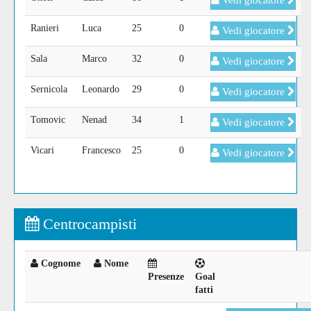
Vedi giocatore
Ranieri
Luca
25
0
Vedi giocatore
Sala
Marco
32
0
Vedi giocatore
Sernicola
Leonardo
29
0
Vedi giocatore
Tomovic
Nenad
34
1
Vedi giocatore
Vicari
Francesco
25
0
Vedi giocatore
Centrocampisti
Cognome
Nome
Presenze
Goal
fatti