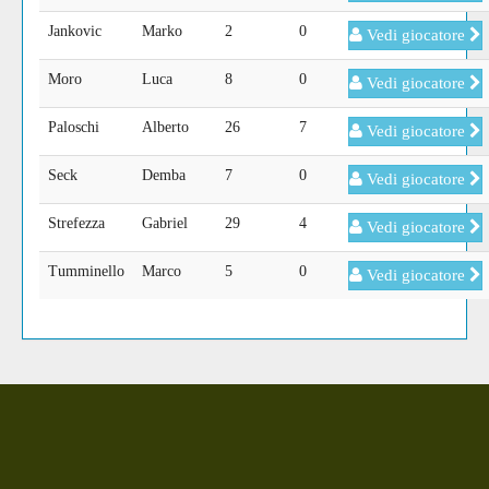
Jankovic
Marko
2
0
Vedi giocatore
Moro
Luca
8
0
Vedi giocatore
Paloschi
Alberto
26
7
Vedi giocatore
Seck
Demba
7
0
Vedi giocatore
Strefezza
Gabriel
29
4
Vedi giocatore
Tumminello
Marco
5
0
Vedi giocatore