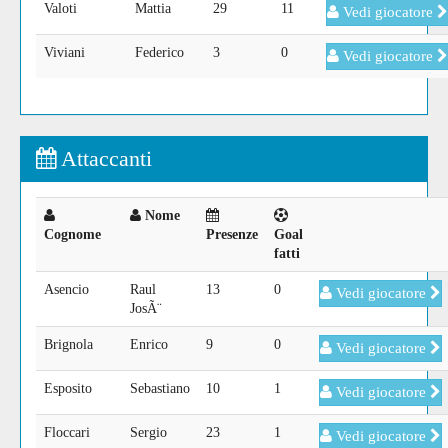
Valoti
Mattia
29
11
Vedi giocatore
Viviani
Federico
3
0
Vedi giocatore
Attaccanti
Nome
Cognome
Presenze
Goal
fatti
Asencio
Raul
13
0
Vedi giocatore
JosÃ¨
Brignola
Enrico
9
0
Vedi giocatore
Esposito
Sebastiano
10
1
Vedi giocatore
Floccari
Sergio
23
1
Vedi giocatore