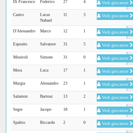
Di Francesco
Federico
27
4
Vedi giocatore
Castro
Lucas
11
3
Vedi giocatore
Nahuel
D'Alessandro
Marco
12
1
Vedi giocatore
Esposito
Salvatore
31
5
Vedi giocatore
Missiroli
Simone
31
0
Vedi giocatore
Mora
Luca
17
1
Vedi giocatore
Murgia
Alessandro
23
1
Vedi giocatore
Salamon
Bartosz
13
2
Vedi giocatore
Segre
Jacopo
18
1
Vedi giocatore
Spaltro
Riccardo
2
0
Vedi giocatore