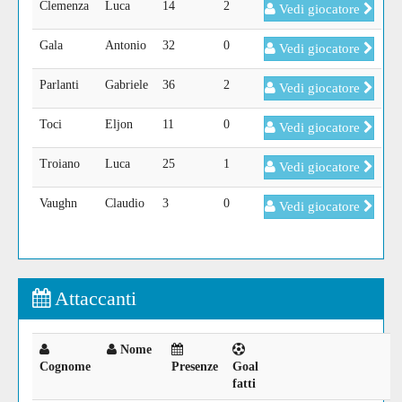
Clemenza
Luca
14
2
Vedi giocatore
Gala
Antonio
32
0
Vedi giocatore
Parlanti
Gabriele
36
2
Vedi giocatore
Toci
Eljon
11
0
Vedi giocatore
Troiano
Luca
25
1
Vedi giocatore
Vaughn
Claudio
3
0
Vedi giocatore
Attaccanti
Nome
Cognome
Presenze
Goal
fatti