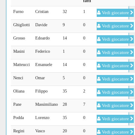
fatti
Furno
Cristian
32
1
Vedi giocatore
Ghigliotti
Davide
9
0
Vedi giocatore
Grosso
Edoardo
14
0
Vedi giocatore
Masini
Federico
1
0
Vedi giocatore
Matteucci
Emanuele
14
0
Vedi giocatore
Nenci
Omar
5
0
Vedi giocatore
Oliana
Filippo
35
2
Vedi giocatore
Pane
Massimiliano
28
7
Vedi giocatore
Podda
Lorenzo
35
0
Vedi giocatore
Regini
Vasco
20
0
Vedi giocatore