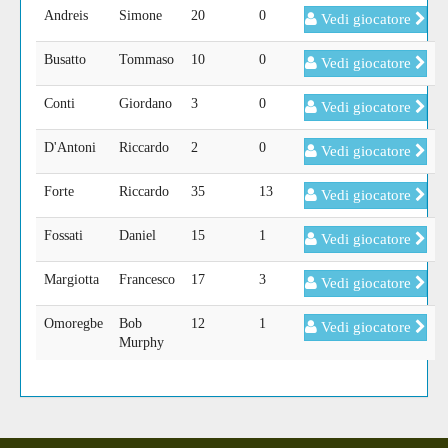
Andreis
Simone
20
0
Vedi giocatore
Busatto
Tommaso
10
0
Vedi giocatore
Conti
Giordano
3
0
Vedi giocatore
D'Antoni
Riccardo
2
0
Vedi giocatore
Forte
Riccardo
35
13
Vedi giocatore
Fossati
Daniel
15
1
Vedi giocatore
Margiotta
Francesco
17
3
Vedi giocatore
Omoregbe
Bob
12
1
Vedi giocatore
Murphy