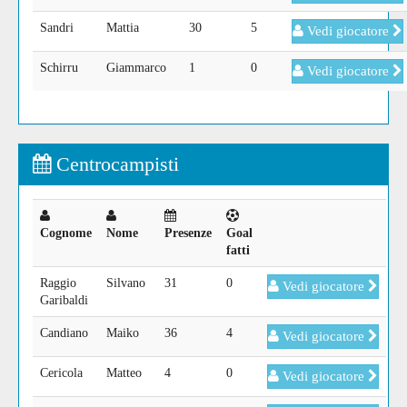
Sandri
Mattia
30
5
Vedi giocatore
Schirru
Giammarco
1
0
Vedi giocatore
Centrocampisti
Cognome
Nome
Presenze
Goal
fatti
Raggio
Silvano
31
0
Vedi giocatore
Garibaldi
Candiano
Maiko
36
4
Vedi giocatore
Cericola
Matteo
4
0
Vedi giocatore