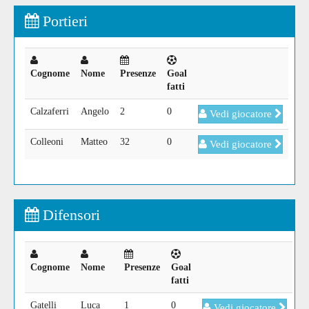
Portieri
Cognome
Nome
Presenze
Goal
fatti
Calzaferri
Angelo
2
0
Vedi giocatore
Colleoni
Matteo
32
0
Vedi giocatore
Difensori
Cognome
Nome
Presenze
Goal
fatti
Gatelli
Luca
1
0
Vedi giocatore