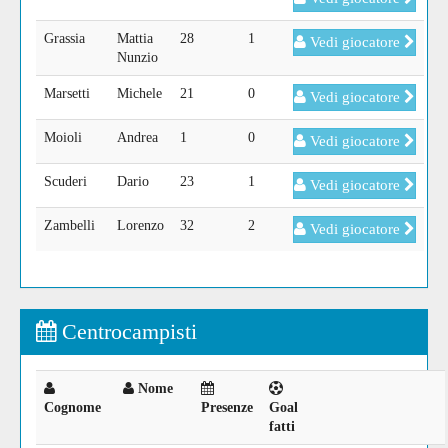
Grassia
Mattia
28
1
Vedi giocatore
Nunzio
Marsetti
Michele
21
0
Vedi giocatore
Moioli
Andrea
1
0
Vedi giocatore
Scuderi
Dario
23
1
Vedi giocatore
Zambelli
Lorenzo
32
2
Vedi giocatore
Centrocampisti
Nome
Cognome
Presenze
Goal
fatti