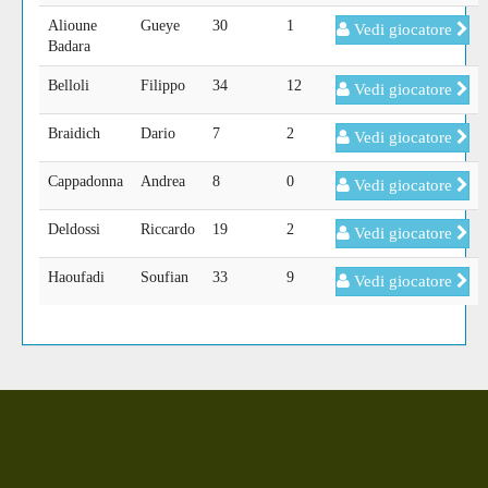
Alioune
Gueye
30
1
Vedi giocatore
Badara
Belloli
Filippo
34
12
Vedi giocatore
Braidich
Dario
7
2
Vedi giocatore
Cappadonna
Andrea
8
0
Vedi giocatore
Deldossi
Riccardo
19
2
Vedi giocatore
Haoufadi
Soufian
33
9
Vedi giocatore