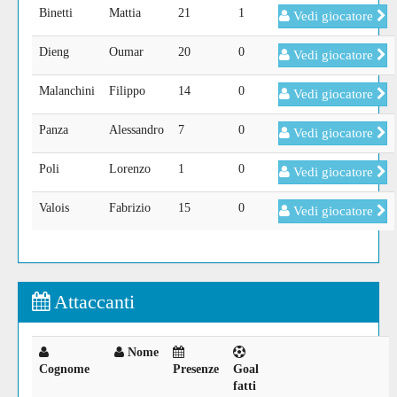
Binetti
Mattia
21
1
Vedi giocatore
Dieng
Oumar
20
0
Vedi giocatore
Malanchini
Filippo
14
0
Vedi giocatore
Panza
Alessandro
7
0
Vedi giocatore
Poli
Lorenzo
1
0
Vedi giocatore
Valois
Fabrizio
15
0
Vedi giocatore
Attaccanti
Nome
Cognome
Presenze
Goal
fatti