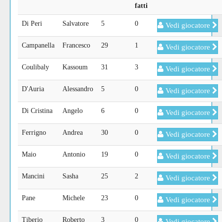
fatti
Di Peri
Salvatore
5
0
Vedi giocatore
Campanella
Francesco
29
1
Vedi giocatore
Coulibaly
Kassoum
31
3
Vedi giocatore
D'Auria
Alessandro
5
0
Vedi giocatore
Di Cristina
Angelo
6
0
Vedi giocatore
Ferrigno
Andrea
30
0
Vedi giocatore
Maio
Antonio
19
0
Vedi giocatore
Mancini
Sasha
25
2
Vedi giocatore
Pane
Michele
23
0
Vedi giocatore
Tiberio
Roberto
3
0
Vedi giocatore