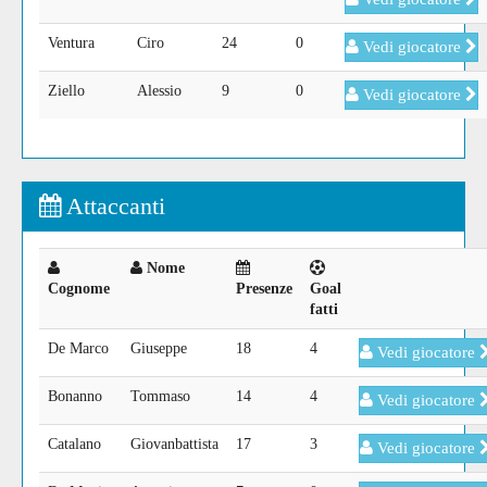
Ventura
Ciro
24
0
Vedi giocatore
Ziello
Alessio
9
0
Vedi giocatore
Attaccanti
Nome
Cognome
Presenze
Goal
fatti
De Marco
Giuseppe
18
4
Vedi giocatore
Bonanno
Tommaso
14
4
Vedi giocatore
Catalano
Giovanbattista
17
3
Vedi giocatore