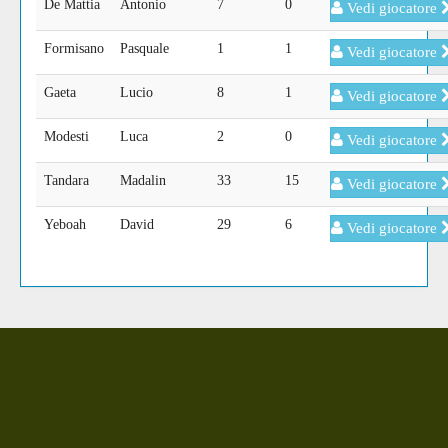
De Mattia
Antonio
7
0
Vedi giocatore
Formisano
Pasquale
1
1
Vedi giocatore
Gaeta
Lucio
8
1
Vedi giocatore
Modesti
Luca
2
0
Vedi giocatore
Tandara
Madalin
33
15
Vedi giocatore
Yeboah
David
29
6
Vedi giocatore