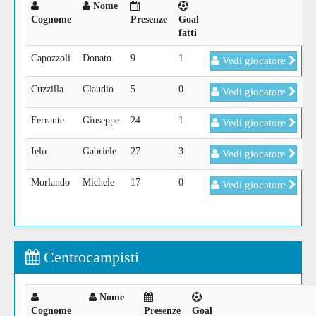
Nome
Cognome
Presenze
Goal
fatti
Capozzoli
Donato
9
1
Vedi giocatore
Cuzzilla
Claudio
5
0
Vedi giocatore
Ferrante
Giuseppe
24
1
Vedi giocatore
Ielo
Gabriele
27
3
Vedi giocatore
Morlando
Michele
17
0
Vedi giocatore
Centrocampisti
Nome
Cognome
Presenze
Goal