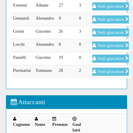
Essoussi
Adnane
27
3
Vedi giocatore
Gennaioli
Alessandro
9
0
Vedi giocatore
Gorini
Giacomo
26
3
Vedi giocatore
Locchi
Alessandro
8
0
Vedi giocatore
Pauselli
Giacomo
19
0
Vedi giocatore
Piermarini
Tommaso
28
2
Vedi giocatore
Attaccanti
Cognome
Nome
Presenze
Goal
fatti