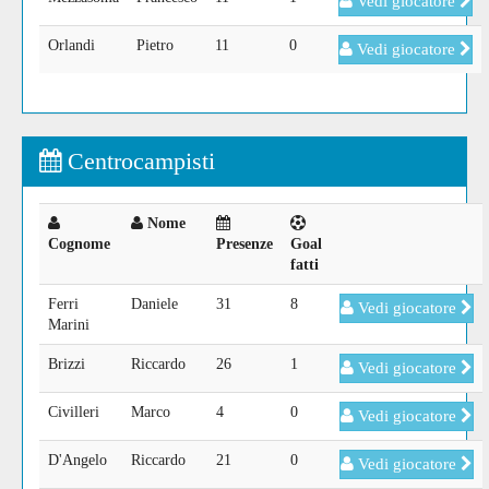
Vedi giocatore
Orlandi
Pietro
11
0
Vedi giocatore
Centrocampisti
Nome
Cognome
Presenze
Goal
fatti
Ferri
Daniele
31
8
Vedi giocatore
Marini
Brizzi
Riccardo
26
1
Vedi giocatore
Civilleri
Marco
4
0
Vedi giocatore
D'Angelo
Riccardo
21
0
Vedi giocatore