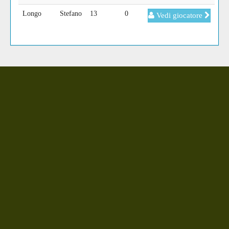
Longo
Stefano
13
0
Vedi giocatore