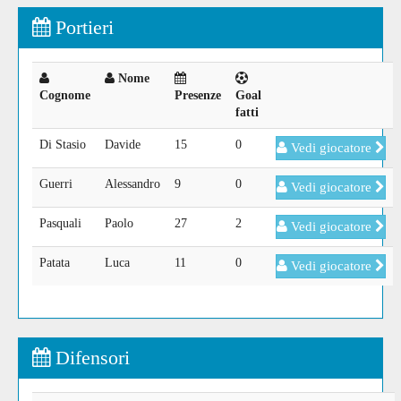
Portieri
Nome
Cognome
Presenze
Goal
fatti
Di Stasio
Davide
15
0
Vedi giocatore
Guerri
Alessandro
9
0
Vedi giocatore
Pasquali
Paolo
27
2
Vedi giocatore
Patata
Luca
11
0
Vedi giocatore
Difensori