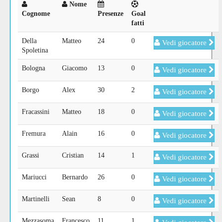
Nome
Cognome
Presenze
Goal
fatti
Della
Matteo
24
0
Vedi giocatore
Spoletina
Bologna
Giacomo
13
0
Vedi giocatore
Borgo
Alex
30
2
Vedi giocatore
Fracassini
Matteo
18
0
Vedi giocatore
Fremura
Alain
16
0
Vedi giocatore
Grassi
Cristian
14
1
Vedi giocatore
Mariucci
Bernardo
26
0
Vedi giocatore
Martinelli
Sean
8
0
Vedi giocatore
Mezzasoma
Francesco
11
1