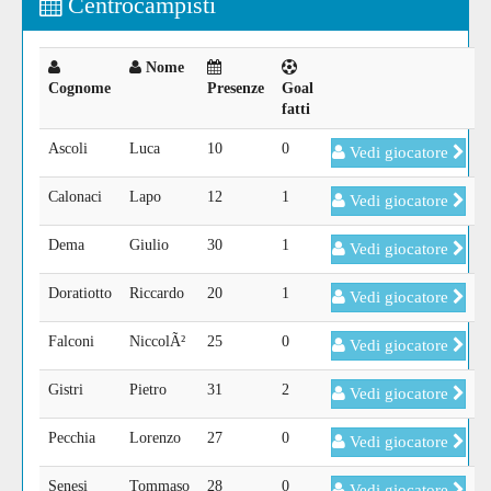
Centrocampisti
Nome
Cognome
Presenze
Goal
fatti
Ascoli
Luca
10
0
Vedi giocatore
Calonaci
Lapo
12
1
Vedi giocatore
Dema
Giulio
30
1
Vedi giocatore
Doratiotto
Riccardo
20
1
Vedi giocatore
Falconi
NiccolÃ²
25
0
Vedi giocatore
Gistri
Pietro
31
2
Vedi giocatore
Pecchia
Lorenzo
27
0
Vedi giocatore
Senesi
Tommaso
28
0
Vedi giocatore