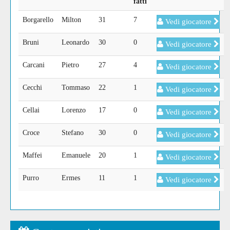
fatti
Borgarello
Milton
31
7
Vedi giocatore
Bruni
Leonardo
30
0
Vedi giocatore
Carcani
Pietro
27
4
Vedi giocatore
Cecchi
Tommaso
22
1
Vedi giocatore
Cellai
Lorenzo
17
0
Vedi giocatore
Croce
Stefano
30
0
Vedi giocatore
Maffei
Emanuele
20
1
Vedi giocatore
Purro
Ermes
11
1
Vedi giocatore