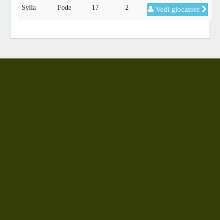
Sylla
Fode
17
2
Vedi giocatore