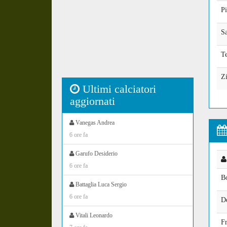
Pi
Sa
Te
Zi
Ultimi calciatori
aggiornati
Vanegas Andrea
6 ore fa
Garufo Desiderio
6 ore fa
B
Battaglia Luca Sergio
6 ore fa
D
Vitali Leonardo
Fr