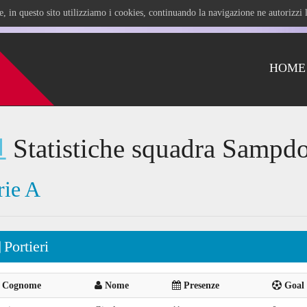
ile, in questo sito utilizziamo i cookies, continuando la navigazione ne autorizz
HOME
Statistiche squadra Sampdo
rie A
Portieri
Cognome
Nome
Presenze
Goal 