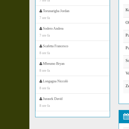
7 ore fa
K
Torunarigha Jordan
7 ore fa
Ol
Sodero Andrea
P
7 ore fa
Scafetta Francesco
Pa
8 ore fa
S
Mbeumo Bryan
8 ore fa
Vo
Longagna Niccolò
Z
8 ore fa
Jurasek David
8 ore fa