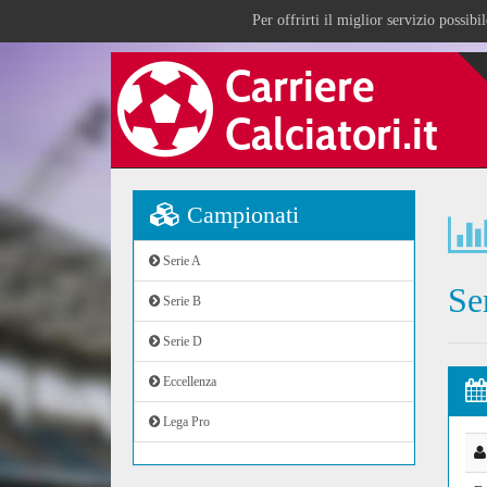
Per offrirti il miglior servizio possib
Campionati
Serie A
Se
Serie B
Serie D
Eccellenza
Lega Pro