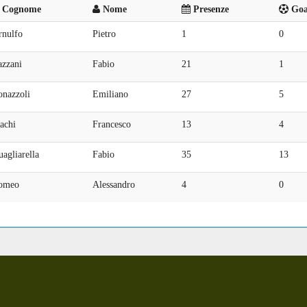
Cognome
Nome
Presenze
Goal
rnulfo
Pietro
1
0
azzani
Fabio
21
1
onazzoli
Emiliano
27
5
achi
Francesco
13
4
agliarella
Fabio
35
13
omeo
Alessandro
4
0