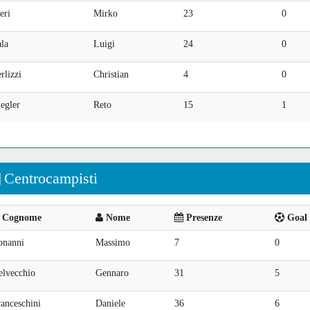
eri
Mirko
23
0
la
Luigi
24
0
rlizzi
Christian
4
0
egler
Reto
15
1
Centrocampisti
Cognome
Nome
Presenze
Goal 
onanni
Massimo
7
0
elvecchio
Gennaro
31
5
anceschini
Daniele
36
6