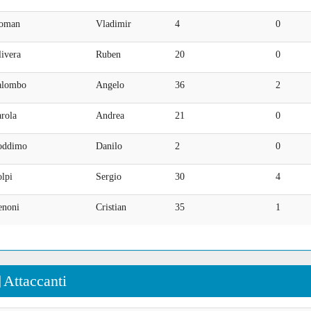
oman
Vladimir
4
0
ivera
Ruben
20
0
alombo
Angelo
36
2
rola
Andrea
21
0
oddimo
Danilo
2
0
lpi
Sergio
30
4
enoni
Cristian
35
1
Attaccanti