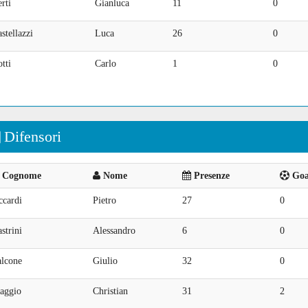
rti
Gianluca
11
0
stellazzi
Luca
26
0
tti
Carlo
1
0
Difensori
Cognome
Nome
Presenze
Goal
ccardi
Pietro
27
0
strini
Alessandro
6
0
alcone
Giulio
32
0
aggio
Christian
31
2