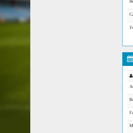
Be
Ca
Zo
A
Ba
F
M