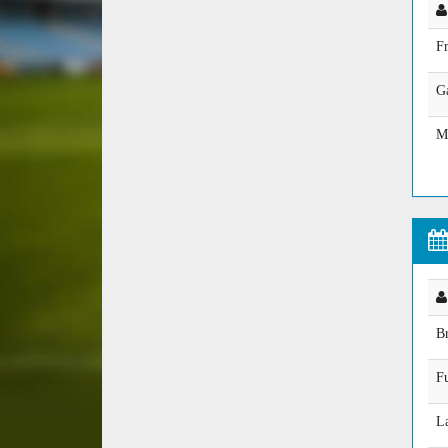
Fr
Ga
M
B
Fu
L