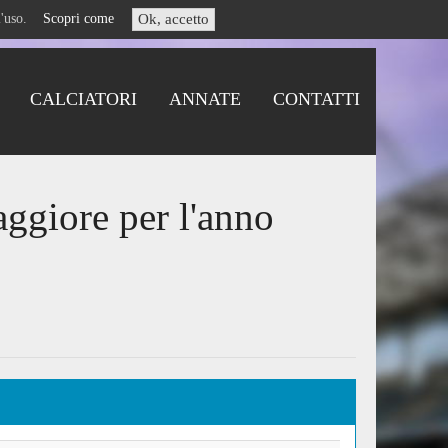
i l'uso.
Scopri come
Ok, accetto
CALCIATORI
ANNATE
CONTATTI
ggiore per l'anno