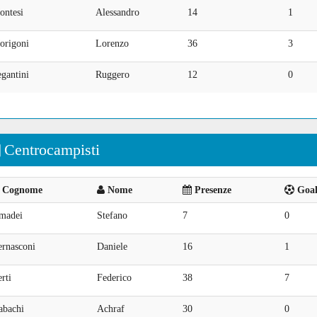
ontesi
Alessandro
14
1
origoni
Lorenzo
36
3
gantini
Ruggero
12
0
Centrocampisti
Cognome
Nome
Presenze
Goal 
madei
Stefano
7
0
ernasconi
Daniele
16
1
rti
Federico
38
7
abachi
Achraf
30
0