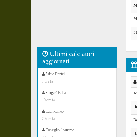
M
M
Se
Ultimi calciatori
aggiornati
Adejo Daniel
7 ore fa
Sangaré Buba
A
19 ore fa
B
Lupi Romeo
20 ore fa
Be
Consiglio Leonardo
H