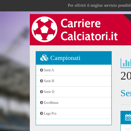
Per offrirti il miglior servizio possib
Campionati
Serie A
2
Serie B
Se
Serie D
Eccellenza
Lega Pro