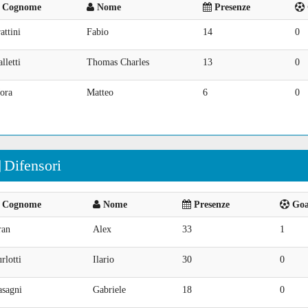
Cognome
Nome
Presenze
attini
Fabio
14
0
lletti
Thomas Charles
13
0
ora
Matteo
6
0
Difensori
Cognome
Nome
Presenze
Goal
ran
Alex
33
1
rlotti
Ilario
30
0
asagni
Gabriele
18
0