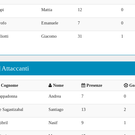
api
Mattia
12
0
rofo
Emanuele
7
0
liotti
Giacomo
31
1
Attaccanti
Cognome
Nome
Presenze
Goa
appadonna
Andrea
7
0
 Sagastizabal
Santiago
13
2
ibril
Nasif
9
1