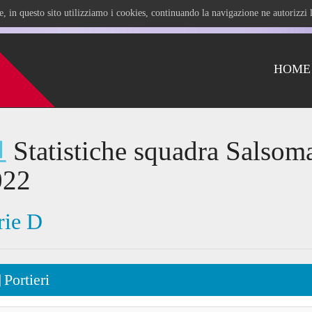
ile, in questo sito utilizziamo i cookies, continuando la navigazione ne autorizz
HOME
Statistiche squadra Salsoma
022
rie D
Portieri