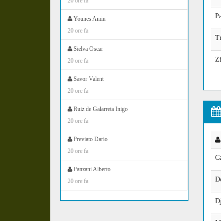
20 ore fa
P
Younes Amin
20 ore fa
T
Sielva Oscar
Zi
20 ore fa
Savor Valent
20 ore fa
Ruiz de Galarreta Inigo
20 ore fa
Previato Dario
20 ore fa
C
Panzani Alberto
De
20 ore fa
Dj