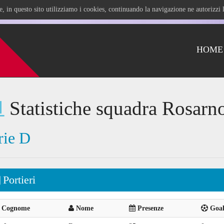
ile, in questo sito utilizziamo i cookies, continuando la navigazione ne autorizz
HOME
Statistiche squadra Rosarn
rie D
Portieri
Cognome
Nome
Presenze
Goal 