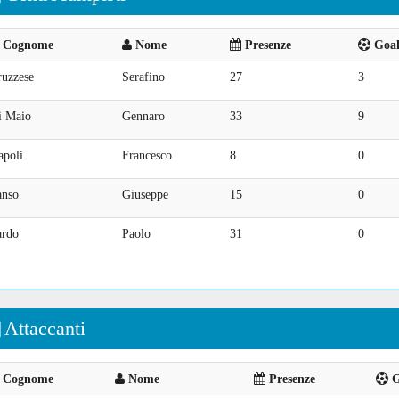
Cognome
Nome
Presenze
Goal 
ruzzese
Serafino
27
3
i Maio
Gennaro
33
9
apoli
Francesco
8
0
anso
Giuseppe
15
0
ardo
Paolo
31
0
Attaccanti
Cognome
Nome
Presenze
G