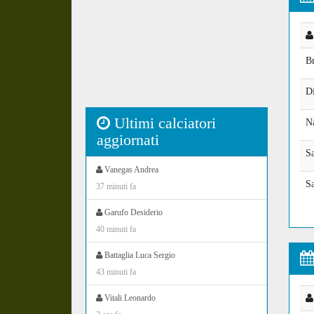
B
D
Ultimi calciatori
N
aggiornati
S
Vanegas Andrea
S
37 minuti fa
Garufo Desiderio
40 minuti fa
Battaglia Luca Sergio
43 minuti fa
Vitali Leonardo