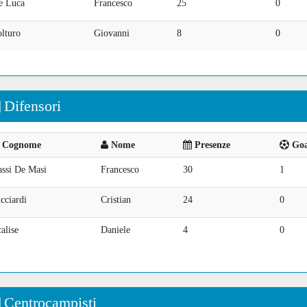
e Luca
Francesco
25
0
lturo
Giovanni
8
0
Difensori
Cognome
Nome
Presenze
Goal
assi De Masi
Francesco
30
1
cciardi
Cristian
24
0
alise
Daniele
4
0
Centrocampisti