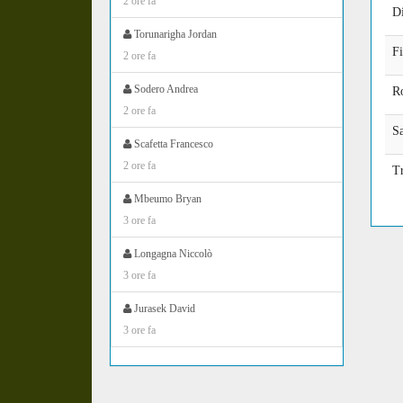
2 ore fa
D
Torunarigha Jordan
Fi
2 ore fa
Sodero Andrea
R
2 ore fa
Sa
Scafetta Francesco
2 ore fa
Tr
Mbeumo Bryan
3 ore fa
Longagna Niccolò
3 ore fa
Jurasek David
3 ore fa