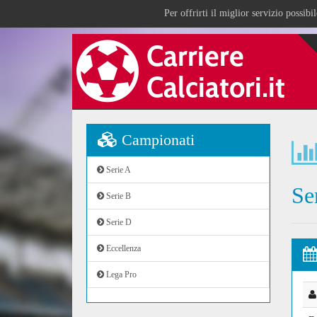
Per offrirti il miglior servizio possib
Campionati
Serie A
Se
Serie B
Serie D
Eccellenza
Lega Pro