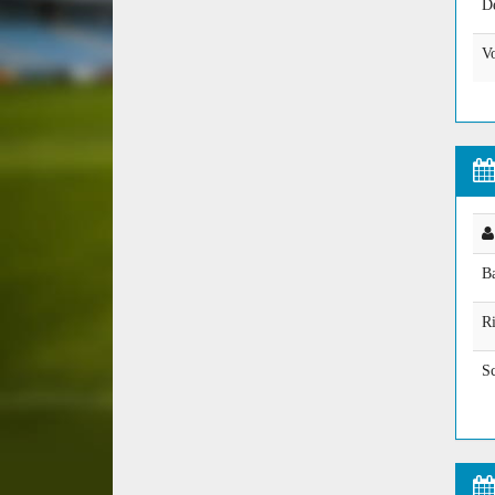
D
Vo
B
Ri
Sc