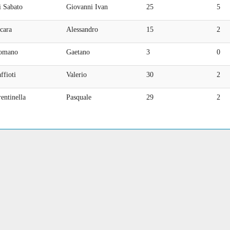
i Sabato
Giovanni Ivan
25
5
cara
Alessandro
15
2
omano
Gaetano
3
0
ffioti
Valerio
30
2
entinella
Pasquale
29
2