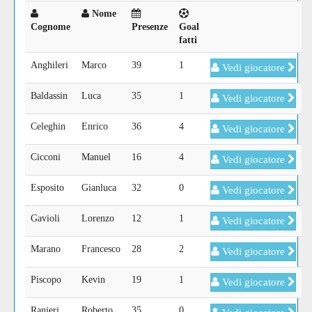
Nome
Cognome
Presenze
Goal
fatti
Anghileri
Marco
39
1
Vedi giocatore
Baldassin
Luca
35
1
Vedi giocatore
Celeghin
Enrico
36
4
Vedi giocatore
Cicconi
Manuel
16
4
Vedi giocatore
Esposito
Gianluca
32
0
Vedi giocatore
Gavioli
Lorenzo
12
1
Vedi giocatore
Marano
Francesco
28
2
Vedi giocatore
Piscopo
Kevin
19
1
Vedi giocatore
Ranieri
Roberto
35
0