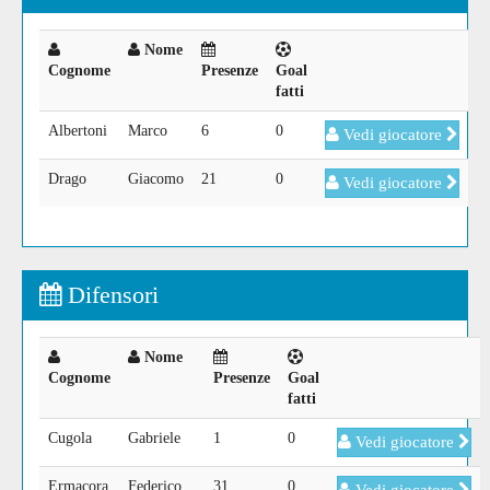
Nome
Cognome
Presenze
Goal
fatti
Albertoni
Marco
6
0
Vedi giocatore
Drago
Giacomo
21
0
Vedi giocatore
Difensori
Nome
Cognome
Presenze
Goal
fatti
Cugola
Gabriele
1
0
Vedi giocatore
Ermacora
Federico
31
0