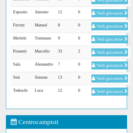
Vedi giocatore
Esposito
Antonio
12
0
Vedi giocatore
Ferrini
Manuel
8
0
Vedi giocatore
Merletti
Tommaso
9
0
Vedi giocatore
Possenti
Marcello
33
2
Vedi giocatore
Sala
Alessandro
7
0
Vedi giocatore
Sini
Simone
13
0
Vedi giocatore
Tedeschi
Luca
12
0
Vedi giocatore
Centrocampisti