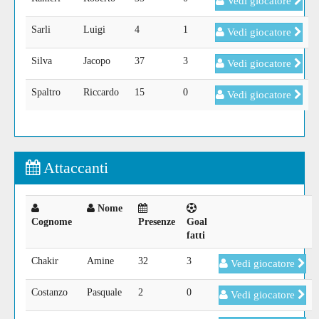
Vedi giocatore
Sarli
Luigi
4
1
Vedi giocatore
Silva
Jacopo
37
3
Vedi giocatore
Spaltro
Riccardo
15
0
Vedi giocatore
Attaccanti
Nome
Cognome
Presenze
Goal
fatti
Chakir
Amine
32
3
Vedi giocatore
Costanzo
Pasquale
2
0
Vedi giocatore