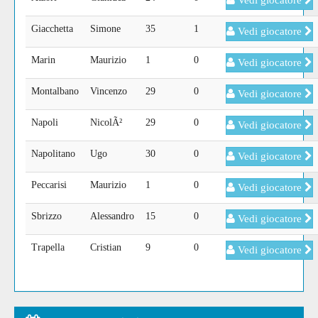
Vedi giocatore
Giacchetta
Simone
35
1
Vedi giocatore
Marin
Maurizio
1
0
Vedi giocatore
Montalbano
Vincenzo
29
0
Vedi giocatore
Napoli
NicolÃ²
29
0
Vedi giocatore
Napolitano
Ugo
30
0
Vedi giocatore
Peccarisi
Maurizio
1
0
Vedi giocatore
Sbrizzo
Alessandro
15
0
Vedi giocatore
Trapella
Cristian
9
0
Vedi giocatore