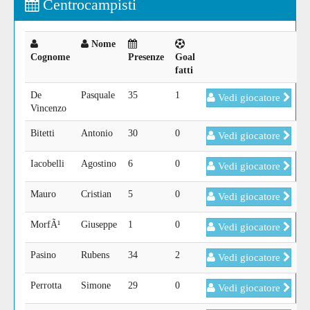
Centrocampisti
Nome
Cognome
Presenze
Goal
fatti
De
Pasquale
35
1
Vedi giocatore
Vincenzo
Bitetti
Antonio
30
0
Vedi giocatore
Iacobelli
Agostino
6
0
Vedi giocatore
Mauro
Cristian
5
0
Vedi giocatore
MorfÃ¹
Giuseppe
1
0
Vedi giocatore
Pasino
Rubens
34
2
Vedi giocatore
Perrotta
Simone
29
0
Vedi giocatore