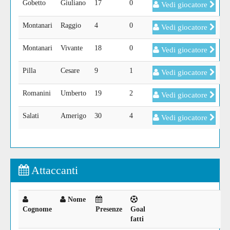
Gobetto
Giuliano
17
0
Vedi giocatore
Montanari
Raggio
4
0
Vedi giocatore
Montanari
Vivante
18
0
Vedi giocatore
Pilla
Cesare
9
1
Vedi giocatore
Romanini
Umberto
19
2
Vedi giocatore
Salati
Amerigo
30
4
Vedi giocatore
Attaccanti
Nome
Cognome
Presenze
Goal
fatti