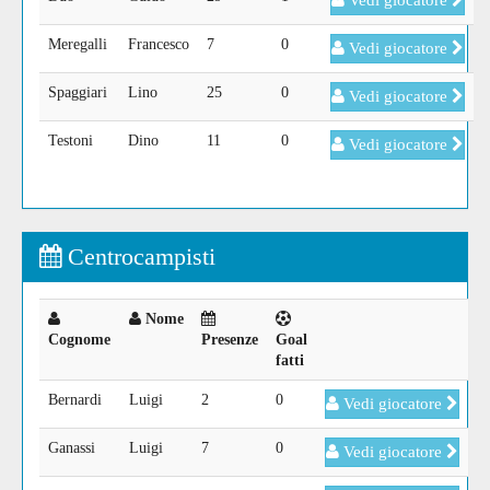
Vedi giocatore
Meregalli
Francesco
7
0
Vedi giocatore
Spaggiari
Lino
25
0
Vedi giocatore
Testoni
Dino
11
0
Vedi giocatore
Centrocampisti
Nome
Cognome
Presenze
Goal
fatti
Bernardi
Luigi
2
0
Vedi giocatore
Ganassi
Luigi
7
0
Vedi giocatore