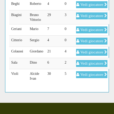
Beghi
Roberto
4
0
Vedi giocatore
Biagini
Bruno
29
3
Vedi giocatore
Vittorio
Ceriani
Mario
7
0
Vedi giocatore
Citterio
Sergio
4
0
Vedi giocatore
Colaussi
Giordano
21
4
Vedi giocatore
Sala
Dino
6
2
Vedi giocatore
Violi
Alcide
30
5
Vedi giocatore
Ivan