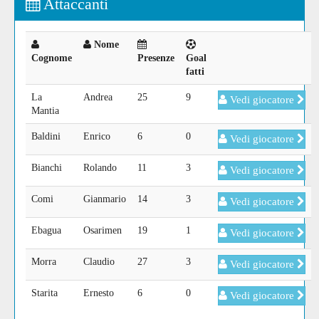
Attaccanti
Nome
Cognome
Presenze
Goal
fatti
La
Andrea
25
9
Vedi giocatore
Mantia
Baldini
Enrico
6
0
Vedi giocatore
Bianchi
Rolando
11
3
Vedi giocatore
Comi
Gianmario
14
3
Vedi giocatore
Ebagua
Osarimen
19
1
Vedi giocatore
Morra
Claudio
27
3
Vedi giocatore
Starita
Ernesto
6
0
Vedi giocatore