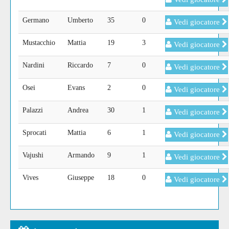
Germano
Umberto
35
0
Vedi giocatore
Mustacchio
Mattia
19
3
Vedi giocatore
Nardini
Riccardo
7
0
Vedi giocatore
Osei
Evans
2
0
Vedi giocatore
Palazzi
Andrea
30
1
Vedi giocatore
Sprocati
Mattia
6
1
Vedi giocatore
Vajushi
Armando
9
1
Vedi giocatore
Vives
Giuseppe
18
0
Vedi giocatore