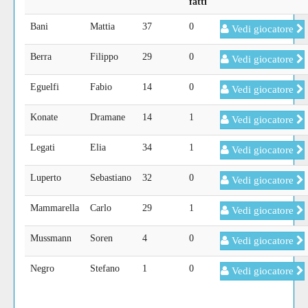
fatti
Bani
Mattia
37
0
Vedi giocatore
Berra
Filippo
29
0
Vedi giocatore
Eguelfi
Fabio
14
0
Vedi giocatore
Konate
Dramane
14
1
Vedi giocatore
Legati
Elia
34
1
Vedi giocatore
Luperto
Sebastiano
32
0
Vedi giocatore
Mammarella
Carlo
29
1
Vedi giocatore
Mussmann
Soren
4
0
Vedi giocatore
Negro
Stefano
1
0
Vedi giocatore