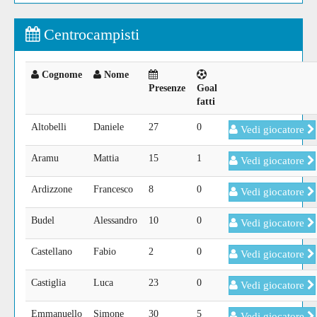
Centrocampisti
Cognome
Nome
Presenze
Goal
fatti
Altobelli
Daniele
27
0
Vedi giocatore
Aramu
Mattia
15
1
Vedi giocatore
Ardizzone
Francesco
8
0
Vedi giocatore
Budel
Alessandro
10
0
Vedi giocatore
Castellano
Fabio
2
0
Vedi giocatore
Castiglia
Luca
23
0
Vedi giocatore
Emmanuello
Simone
30
5
Vedi giocatore