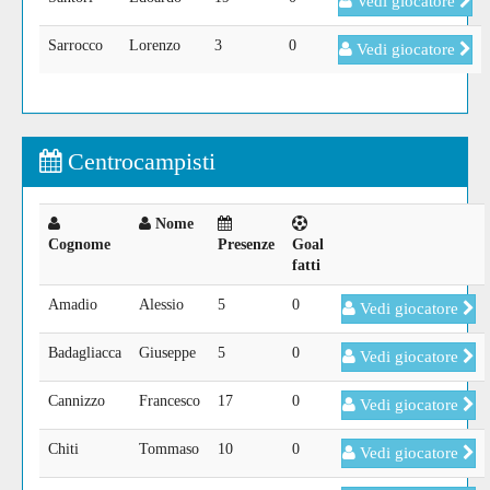
Vedi giocatore
Sarrocco
Lorenzo
3
0
Vedi giocatore
Centrocampisti
Nome
Cognome
Presenze
Goal
fatti
Amadio
Alessio
5
0
Vedi giocatore
Badagliacca
Giuseppe
5
0
Vedi giocatore
Cannizzo
Francesco
17
0
Vedi giocatore
Chiti
Tommaso
10
0
Vedi giocatore