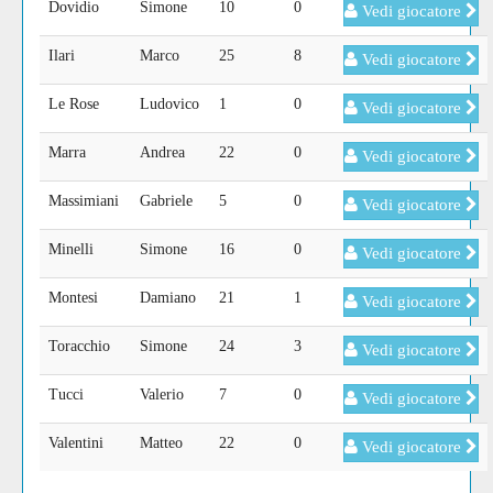
Dovidio
Simone
10
0
Vedi giocatore
Ilari
Marco
25
8
Vedi giocatore
Le Rose
Ludovico
1
0
Vedi giocatore
Marra
Andrea
22
0
Vedi giocatore
Massimiani
Gabriele
5
0
Vedi giocatore
Minelli
Simone
16
0
Vedi giocatore
Montesi
Damiano
21
1
Vedi giocatore
Toracchio
Simone
24
3
Vedi giocatore
Tucci
Valerio
7
0
Vedi giocatore
Valentini
Matteo
22
0
Vedi giocatore