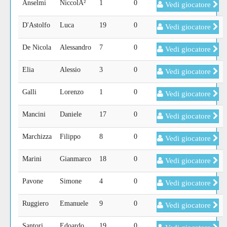
Anselmi
NiccolÃ²
1
0
Vedi giocatore
D'Astolfo
Luca
19
0
Vedi giocatore
De Nicola
Alessandro
7
0
Vedi giocatore
Elia
Alessio
3
0
Vedi giocatore
Galli
Lorenzo
1
0
Vedi giocatore
Mancini
Daniele
17
0
Vedi giocatore
Marchizza
Filippo
8
0
Vedi giocatore
Marini
Gianmarco
18
0
Vedi giocatore
Pavone
Simone
4
0
Vedi giocatore
Ruggiero
Emanuele
9
0
Vedi giocatore
Santori
Edoardo
19
0