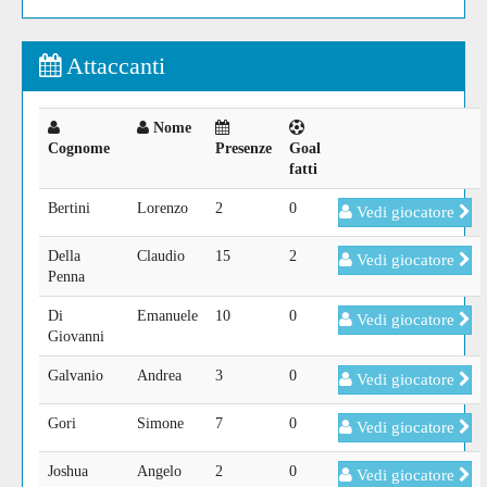
Attaccanti
Nome
Cognome
Presenze
Goal
fatti
Bertini
Lorenzo
2
0
Vedi giocatore
Della
Claudio
15
2
Vedi giocatore
Penna
Di
Emanuele
10
0
Vedi giocatore
Giovanni
Galvanio
Andrea
3
0
Vedi giocatore
Gori
Simone
7
0
Vedi giocatore
Joshua
Angelo
2
0
Vedi giocatore