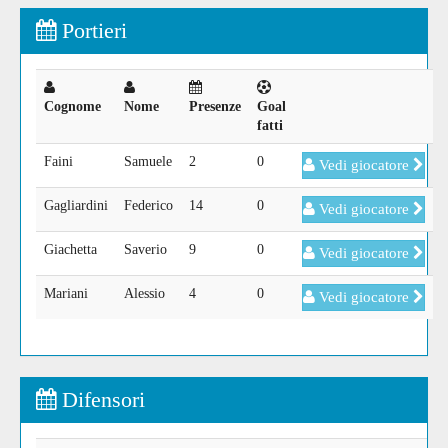
Portieri
Cognome
Nome
Presenze
Goal
fatti
Faini
Samuele
2
0
Vedi giocatore
Gagliardini
Federico
14
0
Vedi giocatore
Giachetta
Saverio
9
0
Vedi giocatore
Mariani
Alessio
4
0
Vedi giocatore
Difensori