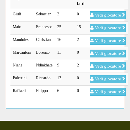
fatti
Giuli
Sebastian
2
0
Vedi giocatore
Maio
Francesco
25
15
Vedi giocatore
Mandolesi
Christian
16
2
Vedi giocatore
Marcantoni
Lorenzo
11
0
Vedi giocatore
Niane
Ndiakhate
9
2
Vedi giocatore
Palestini
Riccardo
13
0
Vedi giocatore
Raffaeli
Filippo
6
0
Vedi giocatore