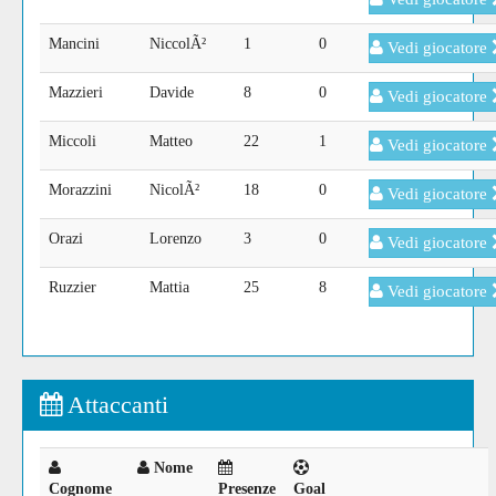
Mancini
NiccolÃ²
1
0
Vedi giocatore
Mazzieri
Davide
8
0
Vedi giocatore
Miccoli
Matteo
22
1
Vedi giocatore
Morazzini
NicolÃ²
18
0
Vedi giocatore
Orazi
Lorenzo
3
0
Vedi giocatore
Ruzzier
Mattia
25
8
Vedi giocatore
Attaccanti
Nome
Cognome
Presenze
Goal