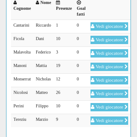
Nome
Cognome
Presenze
Goal
fatti
Cantarini
Riccardo
1
0
Vedi giocatore
Ficola
Dani
10
0
Vedi giocatore
Malavolta
Federico
3
0
Vedi giocatore
Manoni
Mattia
19
0
Vedi giocatore
Monserrat
Nicholas
12
0
Vedi giocatore
Nicolosi
Matteo
26
0
Vedi giocatore
Perini
Filippo
10
0
Vedi giocatore
Tereziu
Marzio
9
0
Vedi giocatore