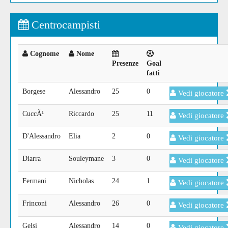
Centrocampisti
Cognome
Nome
Presenze
Goal
fatti
Borgese
Alessandro
25
0
Vedi giocatore
CuccÃ¹
Riccardo
25
11
Vedi giocatore
D'Alessandro
Elia
2
0
Vedi giocatore
Diarra
Souleymane
3
0
Vedi giocatore
Fermani
Nicholas
24
1
Vedi giocatore
Frinconi
Alessandro
26
0
Vedi giocatore
Gelsi
Alessandro
14
0
Vedi giocatore