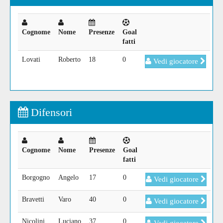
Cognome
Nome
Presenze
Goal
fatti
Lovati
Roberto
18
0
Vedi giocatore
Difensori
Cognome
Nome
Presenze
Goal
fatti
Borgogno
Angelo
17
0
Vedi giocatore
Bravetti
Varo
40
0
Vedi giocatore
Nicolini
Luciano
37
0