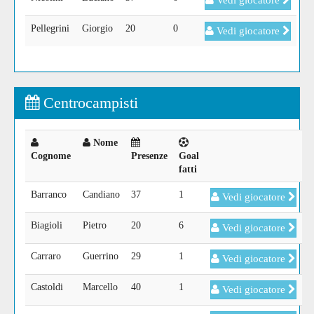
Vedi giocatore
Pellegrini
Giorgio
20
0
Vedi giocatore
Centrocampisti
Nome
Cognome
Presenze
Goal
fatti
Barranco
Candiano
37
1
Vedi giocatore
Biagioli
Pietro
20
6
Vedi giocatore
Carraro
Guerrino
29
1
Vedi giocatore
Castoldi
Marcello
40
1
Vedi giocatore