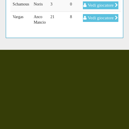
Schamous
Noris
3
0
Vedi giocatore
Vargas
Anco
21
8
Vedi giocatore
Mancio