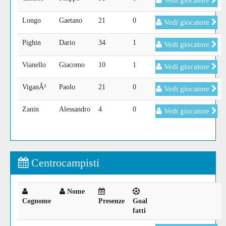
Vedi giocatore
Longo
Gaetano
21
0
Vedi giocatore
Pighin
Dario
34
1
Vedi giocatore
Vianello
Giacomo
10
1
Vedi giocatore
ViganÃ²
Paolo
21
0
Vedi giocatore
Zanin
Alessandro
4
0
Vedi giocatore
Centrocampisti
Nome
Cognome
Presenze
Goal
fatti