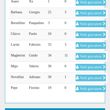
Asaro
Xx
1
0
Vedi giocatore
Barbana
Giorgio
25
3
Vedi giocatore
Borsellino
Pasqualino
3
0
Vedi giocatore
Chirco
Paolo
10
0
Vedi giocatore
Larini
Fabrizio
33
3
Vedi giocatore
Magherini
Guido
34
11
Vedi giocatore
Majo
Valerio
30
0
Vedi giocatore
Novellini
Adriano
30
1
Vedi giocatore
Pepe
Fiorino
19
0
Vedi giocatore