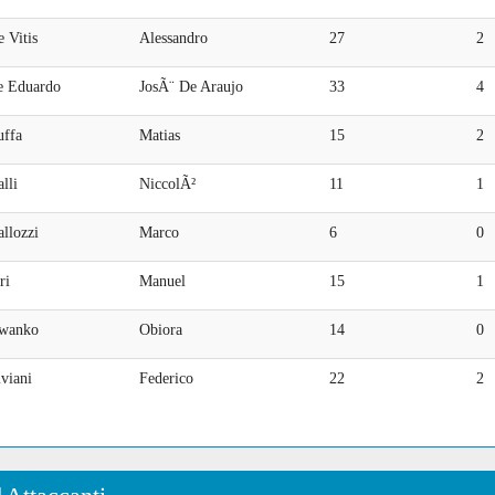
 Vitis
Alessandro
27
2
e Eduardo
JosÃ¨ De Araujo
33
4
uffa
Matias
15
2
lli
NiccolÃ²
11
1
llozzi
Marco
6
0
ri
Manuel
15
1
wanko
Obiora
14
0
viani
Federico
22
2