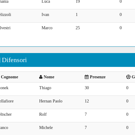
nania
Luca
19
0
lizzoli
Ivan
1
0
lvestri
Marco
25
0
Difensori
Cognome
Nome
Presenze
Go
ionek
Thiago
30
0
llafiore
Hernan Paolo
12
0
ltscher
Rolf
7
0
ranco
Michele
7
0