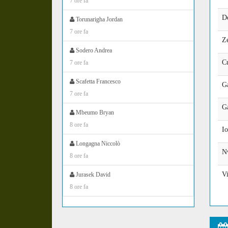
7 ore fa
De
Torunarigha Jordan
7 ore fa
Z
Sodero Andrea
C
7 ore fa
Scafetta Francesco
Ga
7 ore fa
Ga
Mbeumo Bryan
8 ore fa
Io
Longagna Niccolò
N
8 ore fa
Vi
Jurasek David
8 ore fa