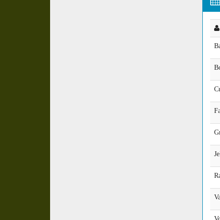
B
B
C
Fa
G
Je
R
Va
Vo