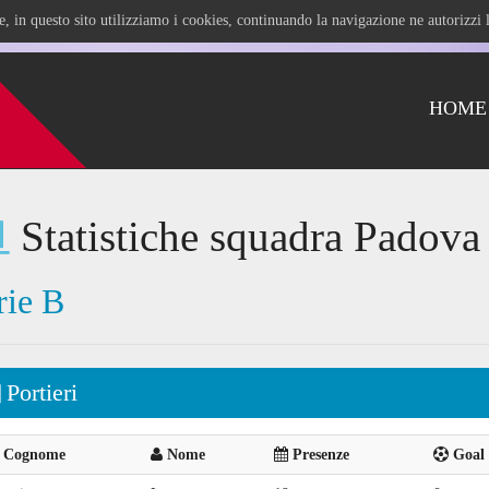
ile, in questo sito utilizziamo i cookies, continuando la navigazione ne autorizz
HOME
Statistiche squadra Padova
rie B
Portieri
Cognome
Nome
Presenze
Goal 