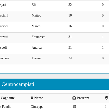
gati
Elia
32
0
ccinni
Matteo
10
0
ccioni
Marco
16
0
nzetti
Francesco
31
1
spoli
Andrea
31
1
revisan
Trevor
34
0
Centrocampisti
Cognome
Nome
Presenze
e Feudis
Giuseppe
15
1