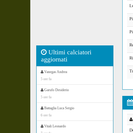
Le
Pi
Pi
Re
Ultimi calciatori
aggiornati
Ri
T
Vanegas Andrea
5 ore fa
Garufo Desiderio
5 ore fa
Battaglia Luca Sergio
6 ore fa
Vitali Leonardo
D