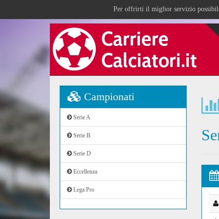
Per offrirti il miglior servizio possib
Campionati
Serie A
Se
Serie B
Serie D
Eccellenza
Lega Pro