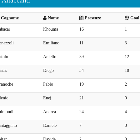
Attaccanti
Cognome
Nome
Presenze
Goal 
abacar
Khouma
16
1
onazzoli
Emiliano
11
3
utolo
Aniello
39
12
rias
Diego
34
10
ranoche
Pablo
19
2
lenic
Enej
21
0
aimondi
Andrea
24
4
ntaggiato
Daniele
7
0
ltan
Davide
2
0