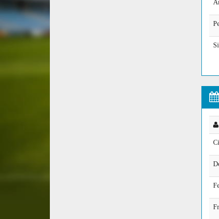
A
Pe
Si
C
De
Fe
F