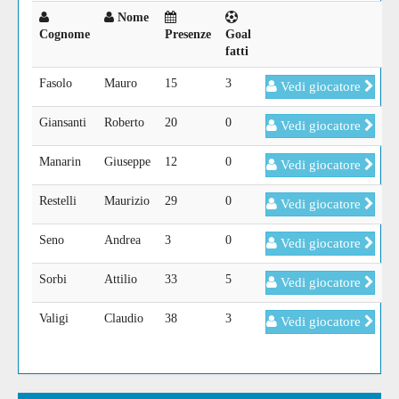
Nome
Cognome
Presenze
Goal
fatti
Fasolo
Mauro
15
3
Vedi giocatore
Giansanti
Roberto
20
0
Vedi giocatore
Manarin
Giuseppe
12
0
Vedi giocatore
Restelli
Maurizio
29
0
Vedi giocatore
Seno
Andrea
3
0
Vedi giocatore
Sorbi
Attilio
33
5
Vedi giocatore
Valigi
Claudio
38
3
Vedi giocatore