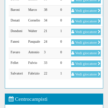
Vedi giocatore
Baroni
Marco
38
0
Vedi giocatore
Donati
Cornelio
34
0
Vedi giocatore
Dondoni
Walter
21
1
Vedi giocatore
Fanesi
Pasquale
24
0
Vedi giocatore
Favaro
Antonio
3
0
Vedi giocatore
Fellet
Fulvio
33
0
Vedi giocatore
Salvatori
Fabrizio
22
1
Vedi giocatore
Centrocampisti