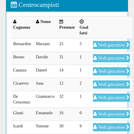
Centrocampisti
Nome
Cognome
Presenze
Goal
fatti
Bernardini
Mariano
25
5
Vedi giocatore
Buono
Davide
31
1
Vedi giocatore
Casazza
Daniel
14
1
Vedi giocatore
Cicarevic
Sasa
12
2
Vedi giocatore
De
Gianmarco
32
1
Vedi giocatore
Crescenzo
Giusti
Emanuele
16
0
Vedi giocatore
Icardi
Simone
30
9
Vedi giocatore