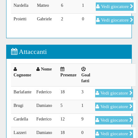
Nardella
Matteo
6
1
Vedi giocatore
Proietti
Gabriele
2
0
Vedi giocatore
Attaccanti
Nome
Cognome
Presenze
Goal
fatti
Barlafante
Federico
18
3
Vedi giocatore
Brugi
Damiano
5
1
Vedi giocatore
Cardella
Federico
12
9
Vedi giocatore
Lazzeri
Damiano
18
0
Vedi giocatore