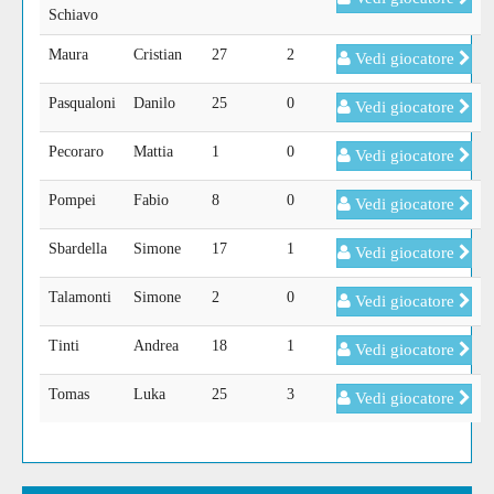
Schiavo
Maura
Cristian
27
2
Vedi giocatore
Pasqualoni
Danilo
25
0
Vedi giocatore
Pecoraro
Mattia
1
0
Vedi giocatore
Pompei
Fabio
8
0
Vedi giocatore
Sbardella
Simone
17
1
Vedi giocatore
Talamonti
Simone
2
0
Vedi giocatore
Tinti
Andrea
18
1
Vedi giocatore
Tomas
Luka
25
3
Vedi giocatore