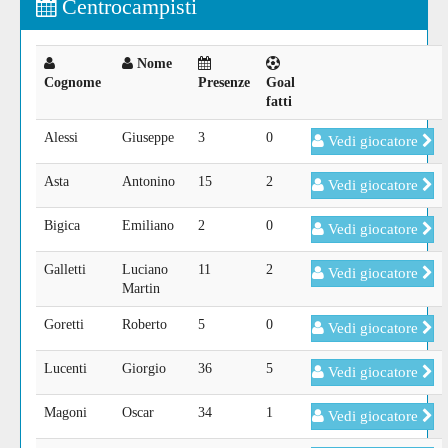
Centrocampisti
Nome
Cognome
Presenze
Goal
fatti
Alessi
Giuseppe
3
0
Vedi giocatore
Asta
Antonino
15
2
Vedi giocatore
Bigica
Emiliano
2
0
Vedi giocatore
Galletti
Luciano
11
2
Vedi giocatore
Martin
Goretti
Roberto
5
0
Vedi giocatore
Lucenti
Giorgio
36
5
Vedi giocatore
Magoni
Oscar
34
1
Vedi giocatore