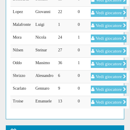
Vedi giocatore
Lopez
Giovanni
22
0
Vedi giocatore
Malafronte
Luigi
1
0
Vedi giocatore
Mora
Nicola
24
1
Vedi giocatore
Nilsen
Steinar
27
0
Vedi giocatore
Oddo
Massimo
36
1
Vedi giocatore
Sbrizzo
Alessandro
6
0
Vedi giocatore
Scarlato
Gennaro
9
0
Vedi giocatore
Troise
Emanuele
13
0
Vedi giocatore