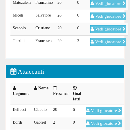
Matuzalem
Francelino
26
0
Vedi giocatore
Miceli
Salvatore
28
0
Vedi giocatore
Scapolo
Cristiano
20
0
Vedi giocatore
Turrini
Francesco
29
3
Vedi giocatore
Attaccanti
Nome
Cognome
Presenze
Goal
fatti
Bellucci
Claudio
20
6
Vedi giocatore
Bordi
Gabriel
2
0
Vedi giocatore