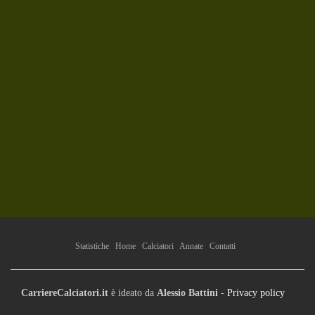
Statistiche
Home
Calciatori
Annate
Contatti
CarriereCalciatori.it
è ideato da
Alessio Battini
-
Privacy policy