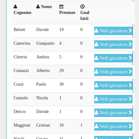
Nome
Cognome
Presenze
Goal
fatti
Belotti
Davide
19
0
Vedi giocatore
Castorina
Gianpaolo
4
0
Vedi giocatore
Citterio
Andrea
5
0
Vedi giocatore
Comazzi
Alberto
29
0
Vedi giocatore
Cozzi
Paolo
30
0
Vedi giocatore
Cunsolo
Nicola
1
0
Vedi giocatore
Deicco
Davide
1
0
Vedi giocatore
Maggioni
Cristian
10
1
Vedi giocatore
Natali
Cesare
11
1