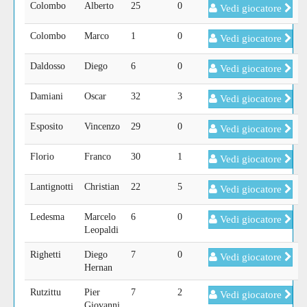
Colombo
Alberto
25
0
Vedi giocatore
Colombo
Marco
1
0
Vedi giocatore
Daldosso
Diego
6
0
Vedi giocatore
Damiani
Oscar
32
3
Vedi giocatore
Esposito
Vincenzo
29
0
Vedi giocatore
Florio
Franco
30
1
Vedi giocatore
Lantignotti
Christian
22
5
Vedi giocatore
Ledesma
Marcelo
6
0
Vedi giocatore
Leopaldi
Righetti
Diego
7
0
Vedi giocatore
Hernan
Rutzittu
Pier
7
2
Vedi giocatore
Giovanni