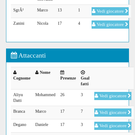
SgrÃ²
Marco
13
1
Vedi giocatore
Zanini
Nicola
17
4
Vedi giocatore
Attaccanti
Nome
Cognome
Presenze
Goal
fatti
Aliyu
Mohammed
26
3
Vedi giocatore
Datti
Branca
Marco
17
7
Vedi giocatore
Degano
Daniele
17
3
Vedi giocatore