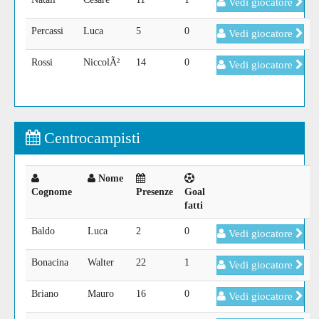
Vedi giocatore
Percassi
Luca
5
0
Vedi giocatore
Rossi
NiccolÃ²
14
0
Vedi giocatore
Centrocampisti
Nome
Cognome
Presenze
Goal
fatti
Baldo
Luca
2
0
Vedi giocatore
Bonacina
Walter
22
1
Vedi giocatore
Briano
Mauro
16
0
Vedi giocatore