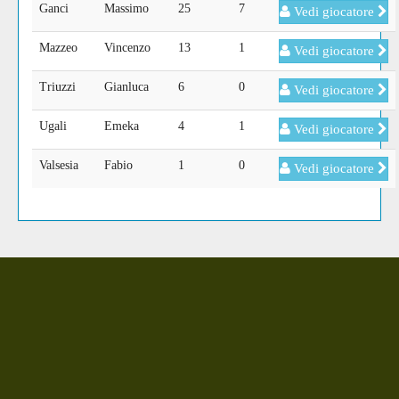
Ganci
Massimo
25
7
Vedi giocatore
Mazzeo
Vincenzo
13
1
Vedi giocatore
Triuzzi
Gianluca
6
0
Vedi giocatore
Ugali
Emeka
4
1
Vedi giocatore
Valsesia
Fabio
1
0
Vedi giocatore