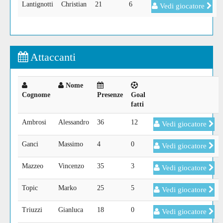
Lantignotti
Christian
21
6
Vedi giocatore
Attaccanti
Nome
Cognome
Presenze
Goal
fatti
Ambrosi
Alessandro
36
12
Vedi giocatore
Ganci
Massimo
4
0
Vedi giocatore
Mazzeo
Vincenzo
35
3
Vedi giocatore
Topic
Marko
25
5
Vedi giocatore
Triuzzi
Gianluca
18
0
Vedi giocatore