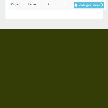
Vignaroli
Fabio
33
5
Vedi giocatore