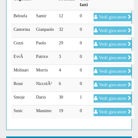
fatti
Beloufa
Samir
12
0
Vedi giocatore
Castorina
Gianpaolo
32
0
Vedi giocatore
Cozzi
Paolo
29
0
Vedi giocatore
EvrÃ
Patrice
3
0
Vedi giocatore
Molinari
Morris
4
0
Vedi giocatore
Rossi
NiccolÃ²
6
0
Vedi giocatore
Smoje
Dario
30
1
Vedi giocatore
Susic
Massimo
19
0
Vedi giocatore