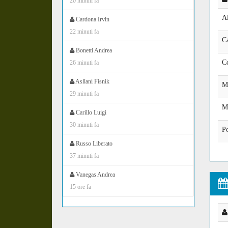
20 minuti fa
Al
Cardona Irvin
22 minuti fa
C
Bonetti Andrea
C
26 minuti fa
Asllani Fisnik
M
29 minuti fa
Mi
Carillo Luigi
30 minuti fa
P
Russo Liberato
37 minuti fa
Vanegas Andrea
15 ore fa