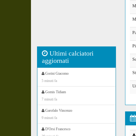
M
M
P
Pi
Ultimi calciatori
aggiornati
S
St
Gorini Giacomo
5 minuti fa
U
Gomis Tidiam
7 minuti fa
Garofalo Vincenzo
9 minuti fa
D'Orsi Francesco