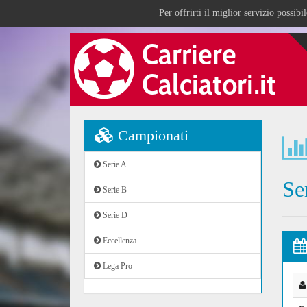
Per offrirti il miglior servizio possib
Campionati
Serie A
Se
Serie B
Serie D
Eccellenza
Lega Pro