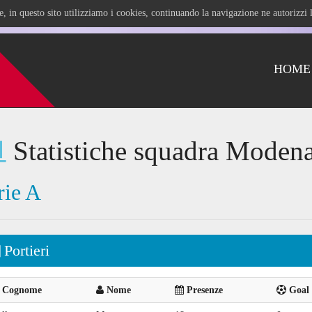
ile, in questo sito utilizziamo i cookies, continuando la navigazione ne autorizz
HOME
Statistiche squadra Modena
rie A
Portieri
Cognome
Nome
Presenze
Goal 