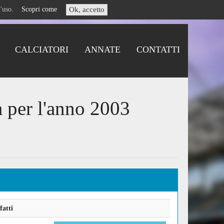
i l'uso.
Scopri come
Ok, accetto
CALCIATORI
ANNATE
CONTATTI
 per l'anno 2003
fatti