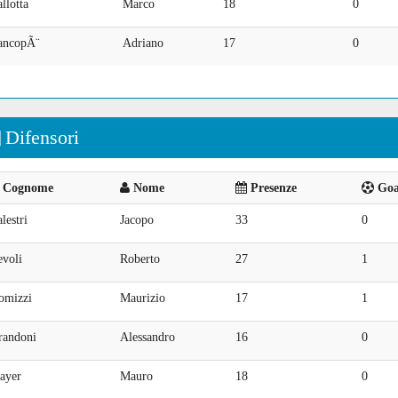
llotta
Marco
18
0
ancopÃ¨
Adriano
17
0
Difensori
Cognome
Nome
Presenze
Goal
lestri
Jacopo
33
0
evoli
Roberto
27
1
omizzi
Maurizio
17
1
randoni
Alessandro
16
0
ayer
Mauro
18
0