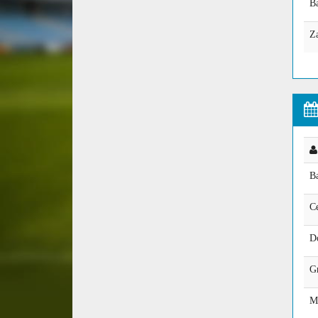
Ba
Z
Ba
C
D
G
M