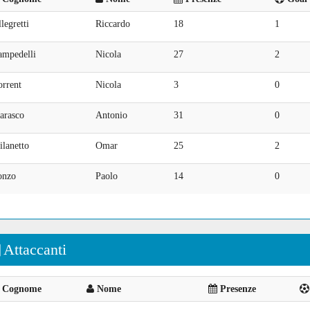
legretti
Riccardo
18
1
ampedelli
Nicola
27
2
orrent
Nicola
3
0
arasco
Antonio
31
0
lanetto
Omar
25
2
onzo
Paolo
14
0
Attaccanti
Cognome
Nome
Presenze