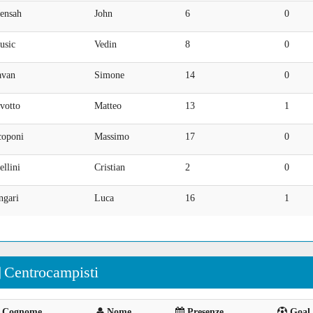
ensah
John
6
0
usic
Vedin
8
0
avan
Simone
14
0
votto
Matteo
13
1
coponi
Massimo
17
0
ellini
Cristian
2
0
ngari
Luca
16
1
Centrocampisti
Cognome
Nome
Presenze
Goal 