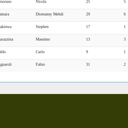
moruso
Nicola
25
5
amara
Diomansy Mehdi
29
6
akinwa
Stephen
17
1
arazzina
Massimo
13
3
aldo
Carlo
9
1
gnaroli
Fabio
31
2