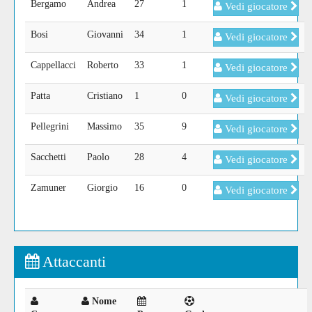
Bergamo
Andrea
27
1
Vedi giocatore
Bosi
Giovanni
34
1
Vedi giocatore
Cappellacci
Roberto
33
1
Vedi giocatore
Patta
Cristiano
1
0
Vedi giocatore
Pellegrini
Massimo
35
9
Vedi giocatore
Sacchetti
Paolo
28
4
Vedi giocatore
Zamuner
Giorgio
16
0
Vedi giocatore
Attaccanti
Nome