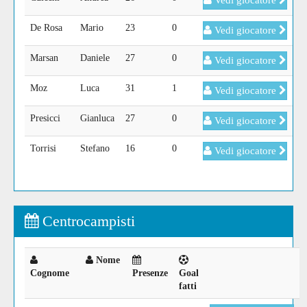
Vedi giocatore
De Rosa
Mario
23
0
Vedi giocatore
Marsan
Daniele
27
0
Vedi giocatore
Moz
Luca
31
1
Vedi giocatore
Presicci
Gianluca
27
0
Vedi giocatore
Torrisi
Stefano
16
0
Vedi giocatore
Centrocampisti
Nome
Cognome
Presenze
Goal
fatti