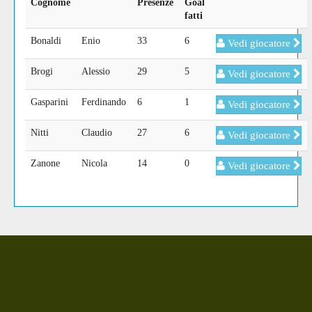
Cognome
Presenze
Goal
fatti
Bonaldi
Enio
33
6
Vedi giocatore
Brogi
Alessio
29
5
Vedi giocatore
Gasparini
Ferdinando
6
1
Vedi giocatore
Nitti
Claudio
27
6
Vedi giocatore
Zanone
Nicola
14
0
Vedi giocatore