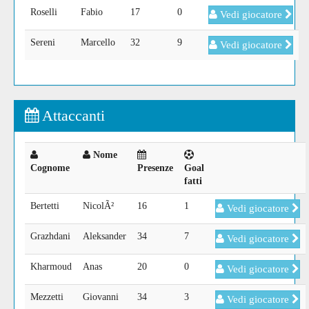
Roselli
Fabio
17
0
Vedi giocatore
Sereni
Marcello
32
9
Vedi giocatore
Attaccanti
Nome
Cognome
Presenze
Goal
fatti
Bertetti
NicolÃ²
16
1
Vedi giocatore
Grazhdani
Aleksander
34
7
Vedi giocatore
Kharmoud
Anas
20
0
Vedi giocatore
Mezzetti
Giovanni
34
3
Vedi giocatore