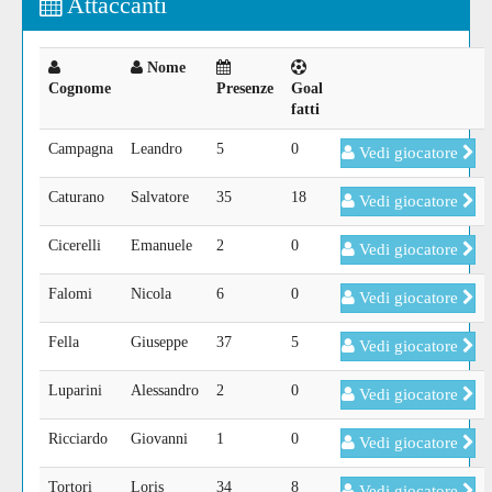
Attaccanti
Nome
Cognome
Presenze
Goal
fatti
Campagna
Leandro
5
0
Vedi giocatore
Caturano
Salvatore
35
18
Vedi giocatore
Cicerelli
Emanuele
2
0
Vedi giocatore
Falomi
Nicola
6
0
Vedi giocatore
Fella
Giuseppe
37
5
Vedi giocatore
Luparini
Alessandro
2
0
Vedi giocatore
Ricciardo
Giovanni
1
0
Vedi giocatore
Tortori
Loris
34
8
Vedi giocatore