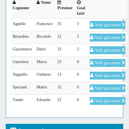
Nome
Cognome
Presenze
Goal
fatti
Agnello
Francesco
35
3
Vedi giocatore
Berardino
Riccardo
22
3
Vedi giocatore
Giacomarro
Dario
32
2
Vedi giocatore
Guerriera
Marco
23
0
Vedi giocatore
Nappello
Umberto
13
0
Vedi giocatore
Spezzani
Mattia
32
0
Vedi giocatore
Tundo
Edoardo
22
0
Vedi giocatore