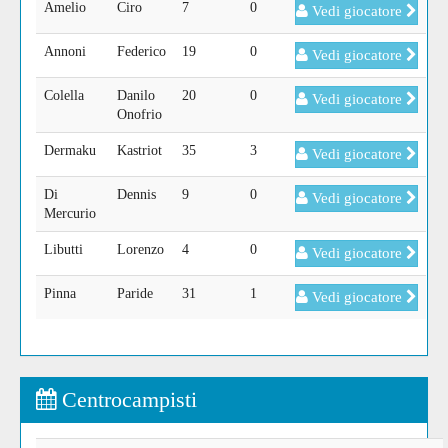
Amelio
Ciro
7
0
Vedi giocatore
Annoni
Federico
19
0
Vedi giocatore
Colella
Danilo
20
0
Vedi giocatore
Onofrio
Dermaku
Kastriot
35
3
Vedi giocatore
Di
Dennis
9
0
Vedi giocatore
Mercurio
Libutti
Lorenzo
4
0
Vedi giocatore
Pinna
Paride
31
1
Vedi giocatore
Centrocampisti