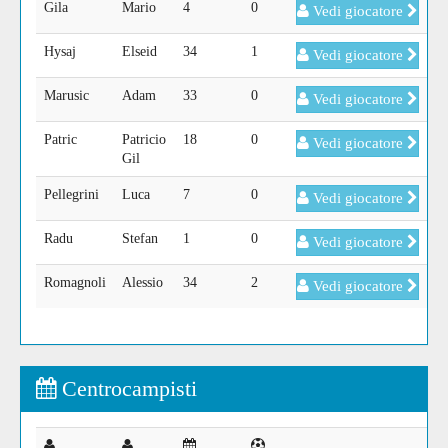
Gila
Mario
4
0
Vedi giocatore
Hysaj
Elseid
34
1
Vedi giocatore
Marusic
Adam
33
0
Vedi giocatore
Patric
Patricio
18
0
Vedi giocatore
Gil
Pellegrini
Luca
7
0
Vedi giocatore
Radu
Stefan
1
0
Vedi giocatore
Romagnoli
Alessio
34
2
Vedi giocatore
Centrocampisti