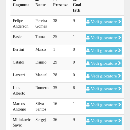
Cognome
Nome
Presenze
Goal
fatti
Felipe
Pereira
38
9
Vedi giocatore
Anderson
Gomes
Basic
Toma
25
1
Vedi giocatore
Bertini
Marco
1
0
Vedi giocatore
Cataldi
Danilo
29
0
Vedi giocatore
Lazzari
Manuel
28
0
Vedi giocatore
Luis
Romero
35
6
Vedi giocatore
Alberto
Marcos
Silva
16
1
Vedi giocatore
Antonio
Santos
Milinkovic
Sergej
36
9
Vedi giocatore
Savic