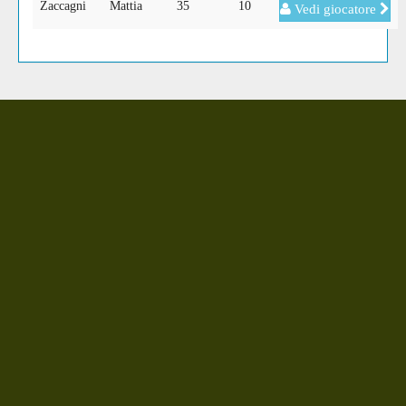
Zaccagni
Mattia
35
10
Vedi giocatore