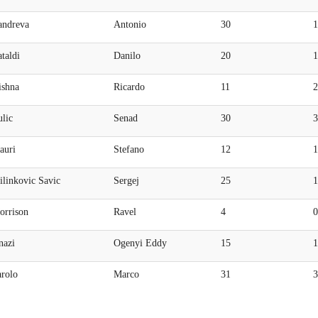
andreva
Antonio
30
1
taldi
Danilo
20
1
ishna
Ricardo
11
2
lic
Senad
30
3
auri
Stefano
12
1
ilinkovic Savic
Sergej
25
1
orrison
Ravel
4
0
nazi
Ogenyi Eddy
15
1
arolo
Marco
31
3