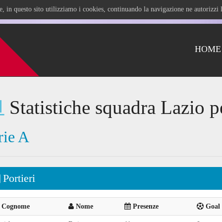
ile, in questo sito utilizziamo i cookies, continuando la navigazione ne autorizz
HOME
Statistiche squadra Lazio p
rie A
Portieri
Cognome
Nome
Presenze
Goal 