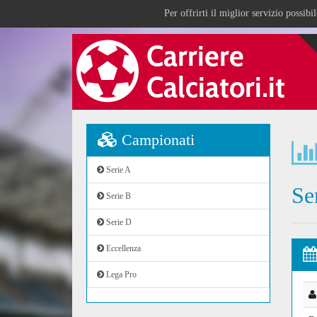
Per offrirti il miglior servizio possib
Campionati
Serie A
Se
Serie B
Serie D
Eccellenza
Lega Pro