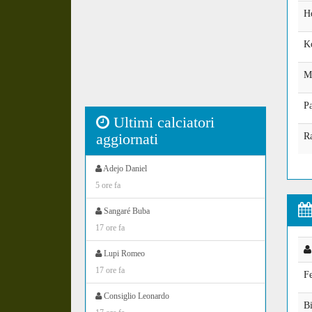
H
K
M
Pa
Ultimi calciatori
aggiornati
R
Adejo Daniel
5 ore fa
Sangaré Buba
17 ore fa
Lupi Romeo
17 ore fa
F
Consiglio Leonardo
Bi