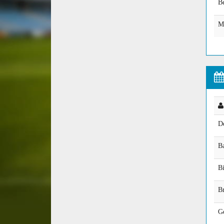
Be
Ma
De
Ba
B
B
Ge