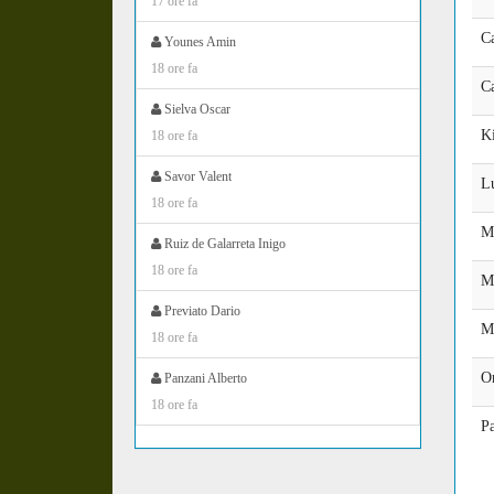
17 ore fa
C
Younes Amin
18 ore fa
Ca
Sielva Oscar
K
18 ore fa
Savor Valent
Lu
18 ore fa
M
Ruiz de Galarreta Inigo
18 ore fa
M
Previato Dario
M
18 ore fa
O
Panzani Alberto
18 ore fa
P