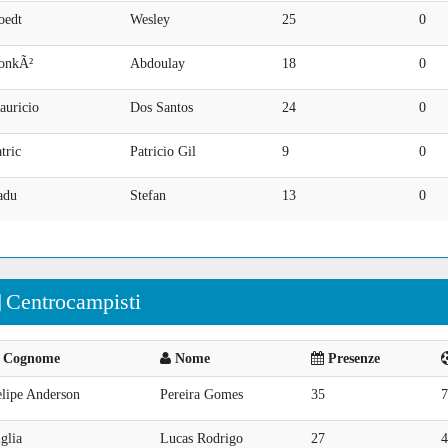
oedt
Wesley
25
0
onkÃ²
Abdoulay
18
0
auricio
Dos Santos
24
0
tric
Patricio Gil
9
0
adu
Stefan
13
0
Centrocampisti
Cognome
Nome
Presenze
elipe Anderson
Pereira Gomes
35
7
glia
Lucas Rodrigo
27
4