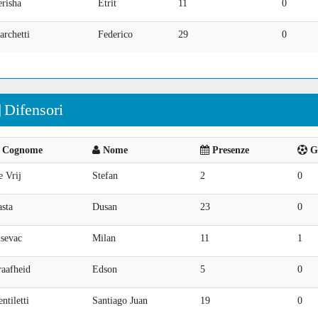
risha
Etrit
11
0
rchetti
Federico
29
0
Difensori
Cognome
Nome
Presenze
Go
 Vrij
Stefan
2
0
sta
Dusan
23
0
isevac
Milan
11
1
raafheid
Edson
5
0
ntiletti
Santiago Juan
19
0