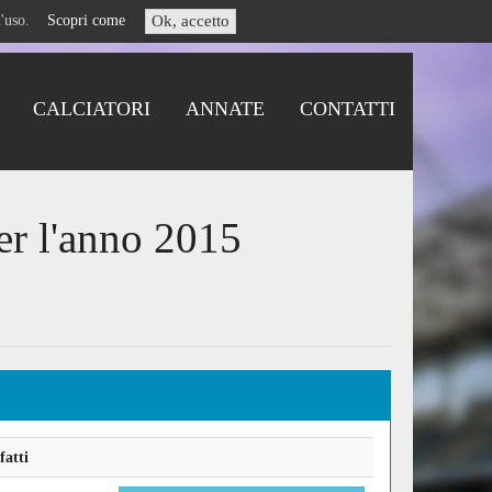
i l'uso.
Scopri come
Ok, accetto
CALCIATORI
ANNATE
CONTATTI
er l'anno 2015
fatti