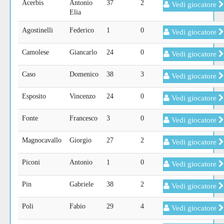
Acerbis
Antonio
37
2
Vedi giocatore
Elia
Agostinelli
Federico
1
0
Vedi giocatore
Camolese
Giancarlo
24
0
Vedi giocatore
Caso
Domenico
38
3
Vedi giocatore
Esposito
Vincenzo
24
0
Vedi giocatore
Fonte
Francesco
3
0
Vedi giocatore
Magnocavallo
Giorgio
27
2
Vedi giocatore
Piconi
Antonio
1
0
Vedi giocatore
Pin
Gabriele
38
2
Vedi giocatore
Poli
Fabio
29
4
Vedi giocatore