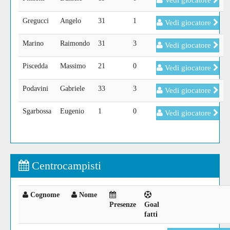
Vedi giocatore
Gregucci
Angelo
31
1
Vedi giocatore
Marino
Raimondo
31
3
Vedi giocatore
Piscedda
Massimo
21
0
Vedi giocatore
Podavini
Gabriele
33
3
Vedi giocatore
Sgarbossa
Eugenio
1
0
Vedi giocatore
Centrocampisti
Cognome
Nome
Presenze
Goal
fatti