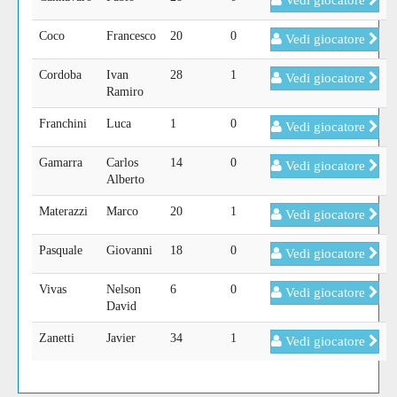
Vedi giocatore
Coco
Francesco
20
0
Vedi giocatore
Cordoba
Ivan
28
1
Vedi giocatore
Ramiro
Franchini
Luca
1
0
Vedi giocatore
Gamarra
Carlos
14
0
Vedi giocatore
Alberto
Materazzi
Marco
20
1
Vedi giocatore
Pasquale
Giovanni
18
0
Vedi giocatore
Vivas
Nelson
6
0
Vedi giocatore
David
Zanetti
Javier
34
1
Vedi giocatore