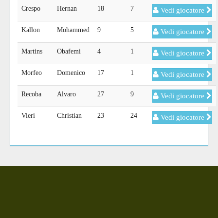
Crespo
Hernan
18
7
Vedi giocatore
Kallon
Mohammed
9
5
Vedi giocatore
Martins
Obafemi
4
1
Vedi giocatore
Morfeo
Domenico
17
1
Vedi giocatore
Recoba
Alvaro
27
9
Vedi giocatore
Vieri
Christian
23
24
Vedi giocatore