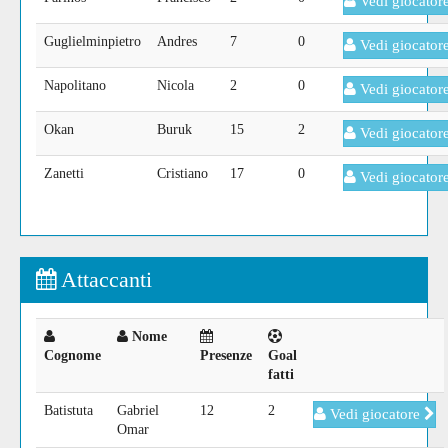
Vedi giocator
Guglielminpietro
Andres
7
0
Vedi giocator
Napolitano
Nicola
2
0
Vedi giocator
Okan
Buruk
15
2
Vedi giocator
Zanetti
Cristiano
17
0
Vedi giocator
Attaccanti
Nome
Cognome
Presenze
Goal
fatti
Batistuta
Gabriel
12
2
Vedi giocatore
Omar