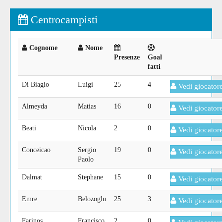
Centrocampisti
Cognome
Nome
Presenze
Goal
fatti
Di Biagio
Luigi
25
4
Vedi giocator
Almeyda
Matias
16
0
Vedi giocator
Beati
Nicola
2
0
Vedi giocator
Conceicao
Sergio
19
0
Vedi giocator
Paolo
Dalmat
Stephane
15
0
Vedi giocator
Emre
Belozoglu
25
3
Vedi giocator
Farinos
Francisco
2
0