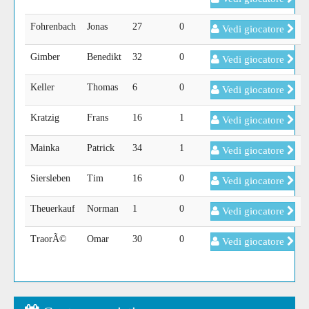
Fohrenbach
Jonas
27
0
Vedi giocatore
Gimber
Benedikt
32
0
Vedi giocatore
Keller
Thomas
6
0
Vedi giocatore
Kratzig
Frans
16
1
Vedi giocatore
Mainka
Patrick
34
1
Vedi giocatore
Siersleben
Tim
16
0
Vedi giocatore
Theuerkauf
Norman
1
0
Vedi giocatore
TraorÃ©
Omar
30
0
Vedi giocatore