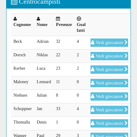
Centrocampisti
Cognome
Nome
Presenze
Goal
fatti
Beck
Adrian
32
4
Vedi giocatore
Dorsch
Niklas
22
2
Vedi giocatore
Kerber
Luca
23
2
Vedi giocatore
Maloney
Lennard
11
0
Vedi giocatore
Niehues
Julian
8
0
Vedi giocatore
Schoppner
Jan
33
4
Vedi giocatore
Thomalla
Denis
1
0
Vedi giocatore
Wanner
Paul
29
3
Vedi giocatore