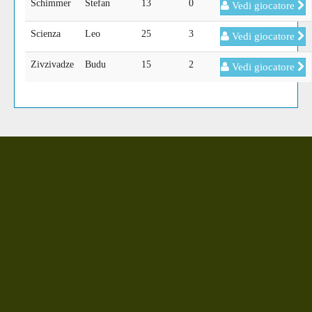
Schimmer
Stefan
13
0
Vedi giocatore
Scienza
Leo
25
3
Vedi giocatore
Zivzivadze
Budu
15
2
Vedi giocatore