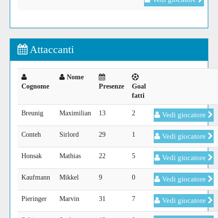
Attaccanti
Nome
Cognome
Presenze
Goal
fatti
Breunig
Maximilian
13
2
Vedi giocatore
Conteh
Sirlord
29
1
Vedi giocatore
Honsak
Mathias
22
5
Vedi giocatore
Kaufmann
Mikkel
9
0
Vedi giocatore
Pieringer
Marvin
31
7
Vedi giocatore