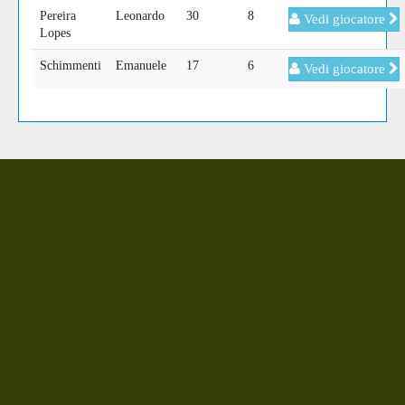
Pereira
Leonardo
30
8
Vedi giocatore
Lopes
Schimmenti
Emanuele
17
6
Vedi giocatore