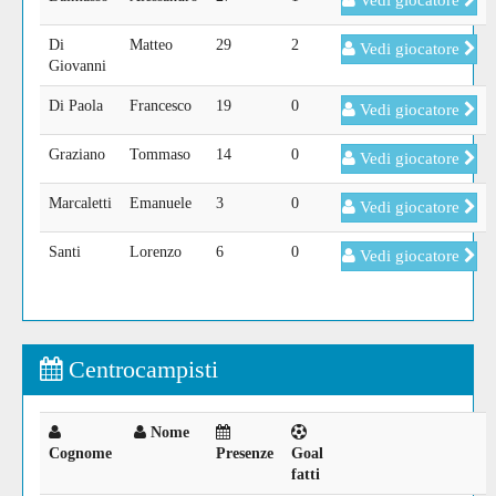
Vedi giocatore
Di
Matteo
29
2
Vedi giocatore
Giovanni
Di Paola
Francesco
19
0
Vedi giocatore
Graziano
Tommaso
14
0
Vedi giocatore
Marcaletti
Emanuele
3
0
Vedi giocatore
Santi
Lorenzo
6
0
Vedi giocatore
Centrocampisti
Nome
Cognome
Presenze
Goal
fatti