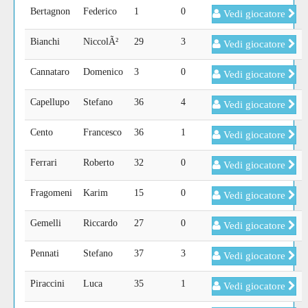
Bertagnon
Federico
1
0
Vedi giocatore
Bianchi
NiccolÃ²
29
3
Vedi giocatore
Cannataro
Domenico
3
0
Vedi giocatore
Capellupo
Stefano
36
4
Vedi giocatore
Cento
Francesco
36
1
Vedi giocatore
Ferrari
Roberto
32
0
Vedi giocatore
Fragomeni
Karim
15
0
Vedi giocatore
Gemelli
Riccardo
27
0
Vedi giocatore
Pennati
Stefano
37
3
Vedi giocatore
Piraccini
Luca
35
1
Vedi giocatore