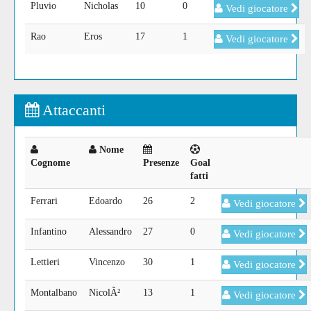
Pluvio
Nicholas
10
0
Vedi giocatore
Rao
Eros
17
1
Vedi giocatore
Attaccanti
Nome
Cognome
Presenze
Goal
fatti
Ferrari
Edoardo
26
2
Vedi giocatore
Infantino
Alessandro
27
0
Vedi giocatore
Lettieri
Vincenzo
30
1
Vedi giocatore
Montalbano
NicolÃ²
13
1
Vedi giocatore