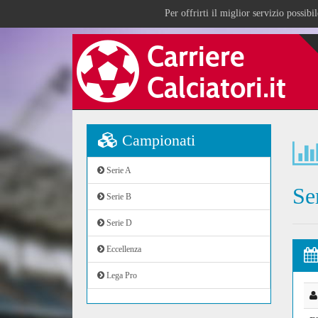
Per offrirti il miglior servizio possib
Campionati
Serie A
Se
Serie B
Serie D
Eccellenza
Lega Pro