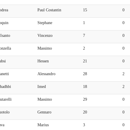
odrea
Paul Costantin
15
0
oquin
Stephane
1
0
Isanto
Vincenzo
7
0
onzella
Massimo
2
0
absi
Hessen
21
0
anetti
Alessandro
28
2
hadhbi
Imed
18
2
tarelli
Massimo
29
0
uotolo
Gennaro
20
0
ava
Marius
3
0