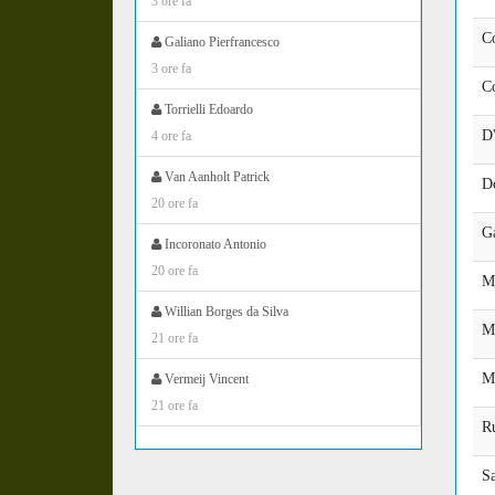
3 ore fa
C
Galiano Pierfrancesco
3 ore fa
C
Torrielli Edoardo
D'
4 ore fa
Van Aanholt Patrick
D
20 ore fa
G
Incoronato Antonio
20 ore fa
M
Willian Borges da Silva
M
21 ore fa
Mu
Vermeij Vincent
21 ore fa
R
S