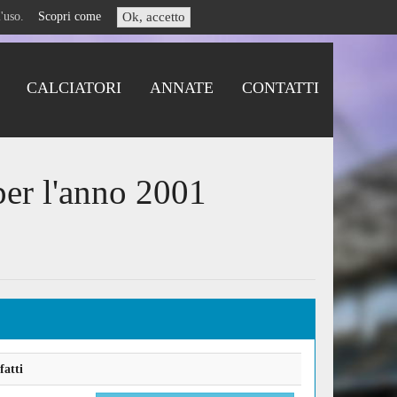
i l'uso.
Scopri come
Ok, accetto
CALCIATORI
ANNATE
CONTATTI
per l'anno 2001
fatti