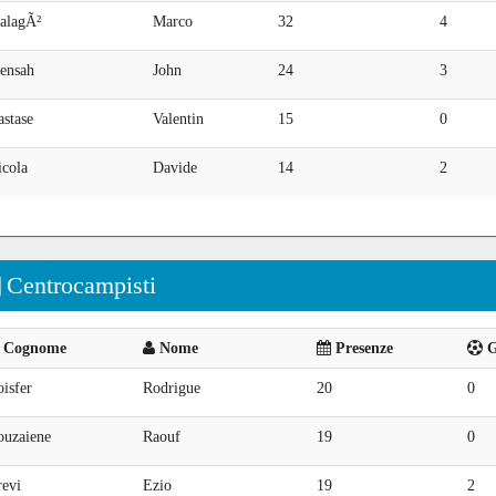
alagÃ²
Marco
32
4
ensah
John
24
3
stase
Valentin
15
0
icola
Davide
14
2
Centrocampisti
Cognome
Nome
Presenze
G
isfer
Rodrigue
20
0
ouzaiene
Raouf
19
0
revi
Ezio
19
2