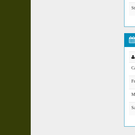
S
Ca
F
M
S