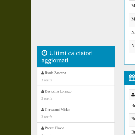
M
M
Na
N
Ultimi calciatori
aggiornati
Rioda Zaccaria
3 ore fa
Busicchia Lorenzo
3 ore fa
Bo
Gervasoni Mirko
3 ore fa
B
Pacetti Flavio
B