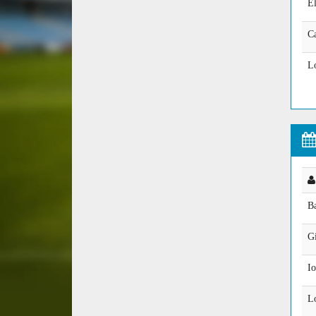
E
C
Lo
B
Gi
Io
L