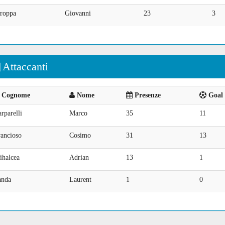
troppa
Giovanni
23
3
Attaccanti
Cognome
Nome
Presenze
Goal 
rparelli
Marco
35
11
rancioso
Cosimo
31
13
ihalcea
Adrian
13
1
anda
Laurent
1
0