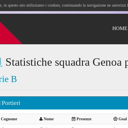
ile, in questo sito utilizziamo i cookies, continuando la navigazione ne autorizz
HOME
Statistiche squadra Genoa 
rie B
Portieri
Cognome
Nome
Presenze
Goal 