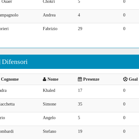
l Ouaer
Chokri
5
0
ampagnolo
Andrea
4
0
rieri
Fabrizio
29
0
Difensori
Cognome
Nome
Presenze
Goal 
adra
Khaled
17
0
acchetta
Simone
35
0
rio
Angelo
5
0
ombardi
Stefano
19
0