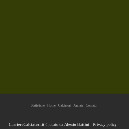
Statistiche
Home
Calciatori
Annate
Contatti
CarriereCalciatori.it
è ideato da
Alessio Battini
-
Privacy policy