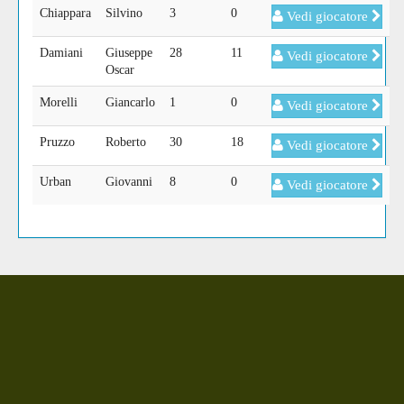
Chiappara
Silvino
3
0
Vedi giocatore
Damiani
Giuseppe
28
11
Vedi giocatore
Oscar
Morelli
Giancarlo
1
0
Vedi giocatore
Pruzzo
Roberto
30
18
Vedi giocatore
Urban
Giovanni
8
0
Vedi giocatore