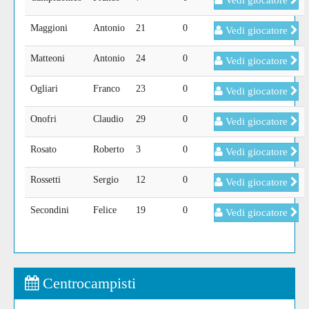
Vedi giocatore
Maggioni
Antonio
21
0
Vedi giocatore
Matteoni
Antonio
24
0
Vedi giocatore
Ogliari
Franco
23
0
Vedi giocatore
Onofri
Claudio
29
0
Vedi giocatore
Rosato
Roberto
3
0
Vedi giocatore
Rossetti
Sergio
12
0
Vedi giocatore
Secondini
Felice
19
0
Vedi giocatore
Centrocampisti