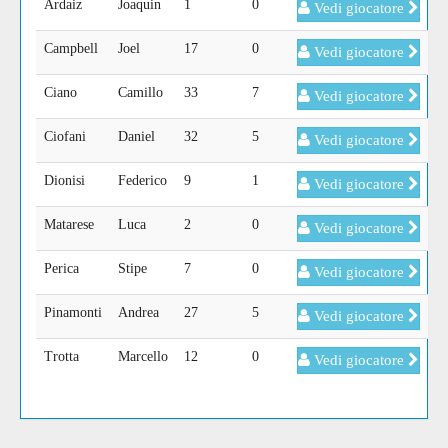
Ardaiz
Joaquin
1
0
Vedi giocatore
Campbell
Joel
17
0
Vedi giocatore
Ciano
Camillo
33
7
Vedi giocatore
Ciofani
Daniel
32
5
Vedi giocatore
Dionisi
Federico
9
1
Vedi giocatore
Matarese
Luca
2
0
Vedi giocatore
Perica
Stipe
7
0
Vedi giocatore
Pinamonti
Andrea
27
5
Vedi giocatore
Trotta
Marcello
12
0
Vedi giocatore