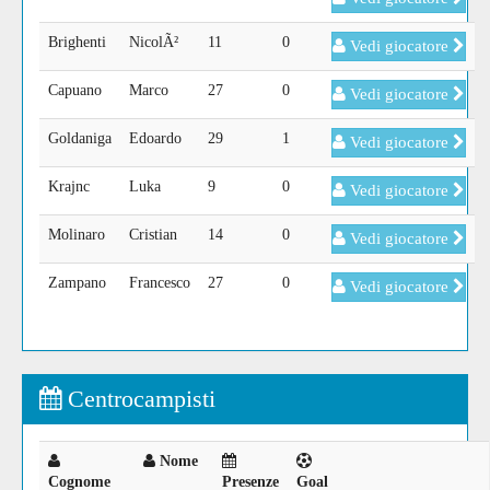
Brighenti
NicolÃ²
11
0
Vedi giocatore
Capuano
Marco
27
0
Vedi giocatore
Goldaniga
Edoardo
29
1
Vedi giocatore
Krajnc
Luka
9
0
Vedi giocatore
Molinaro
Cristian
14
0
Vedi giocatore
Zampano
Francesco
27
0
Vedi giocatore
Centrocampisti
Nome
Cognome
Presenze
Goal