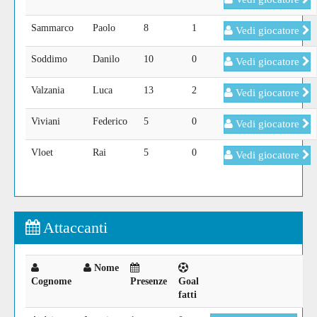
Sammarco
Paolo
8
1
Vedi giocatore
Soddimo
Danilo
10
0
Vedi giocatore
Valzania
Luca
13
2
Vedi giocatore
Viviani
Federico
5
0
Vedi giocatore
Vloet
Rai
5
0
Vedi giocatore
Attaccanti
Nome
Cognome
Presenze
Goal
fatti