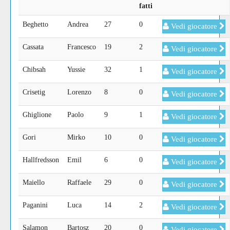
fatti
Beghetto
Andrea
27
0
Vedi giocatore
Cassata
Francesco
19
2
Vedi giocatore
Chibsah
Yussie
32
1
Vedi giocatore
Crisetig
Lorenzo
8
0
Vedi giocatore
Ghiglione
Paolo
9
1
Vedi giocatore
Gori
Mirko
10
0
Vedi giocatore
Hallfredsson
Emil
6
0
Vedi giocatore
Maiello
Raffaele
29
0
Vedi giocatore
Paganini
Luca
14
2
Vedi giocatore
Salamon
Bartosz
20
0
Vedi giocatore