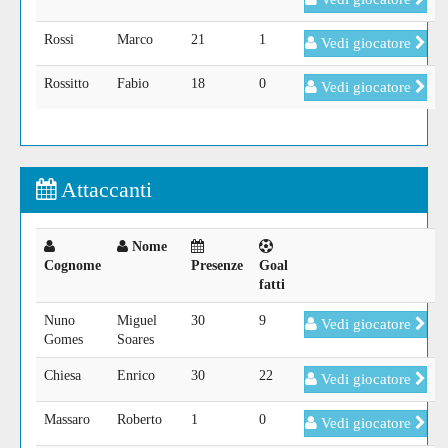
Rossi
Marco
21
1
Vedi giocatore
Rossitto
Fabio
18
0
Vedi giocatore
Attaccanti
Nome
Cognome
Presenze
Goal
fatti
Nuno
Miguel
30
9
Vedi giocatore
Gomes
Soares
Chiesa
Enrico
30
22
Vedi giocatore
Massaro
Roberto
1
0
Vedi giocatore