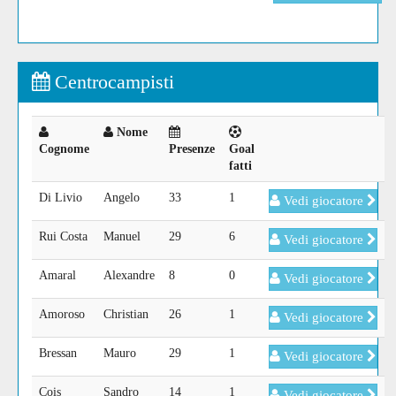
Centrocampisti
Nome
Cognome
Presenze
Goal
fatti
Di Livio
Angelo
33
1
Vedi giocatore
Rui Costa
Manuel
29
6
Vedi giocatore
Amaral
Alexandre
8
0
Vedi giocatore
Amoroso
Christian
26
1
Vedi giocatore
Bressan
Mauro
29
1
Vedi giocatore
Cois
Sandro
14
1
Vedi giocatore