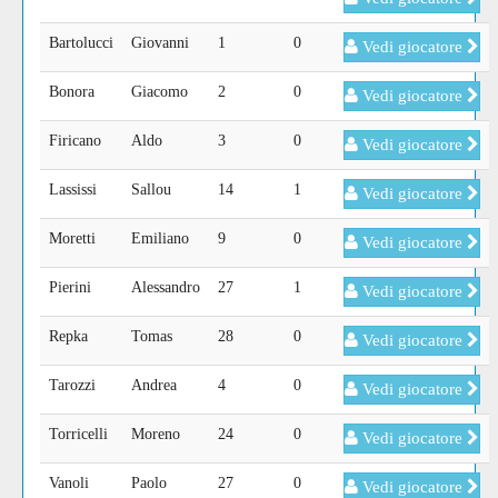
Bartolucci
Giovanni
1
0
Vedi giocatore
Bonora
Giacomo
2
0
Vedi giocatore
Firicano
Aldo
3
0
Vedi giocatore
Lassissi
Sallou
14
1
Vedi giocatore
Moretti
Emiliano
9
0
Vedi giocatore
Pierini
Alessandro
27
1
Vedi giocatore
Repka
Tomas
28
0
Vedi giocatore
Tarozzi
Andrea
4
0
Vedi giocatore
Torricelli
Moreno
24
0
Vedi giocatore
Vanoli
Paolo
27
0
Vedi giocatore