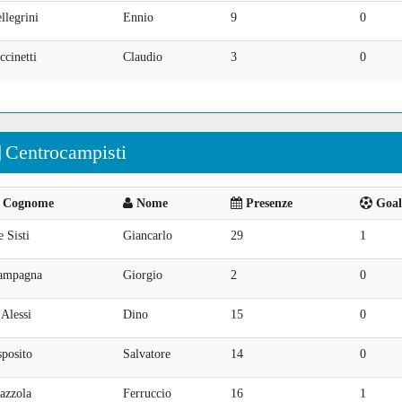
llegrini
Ennio
9
0
ccinetti
Claudio
3
0
Centrocampisti
Cognome
Nome
Presenze
Goal 
 Sisti
Giancarlo
29
1
ampagna
Giorgio
2
0
Alessi
Dino
15
0
posito
Salvatore
14
0
azzola
Ferruccio
16
1