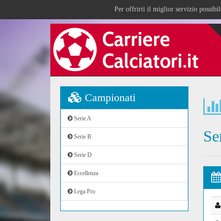
Per offrirti il miglior servizio possib
Campionati
Serie A
Se
Serie B
Serie D
Eccellenza
Lega Pro