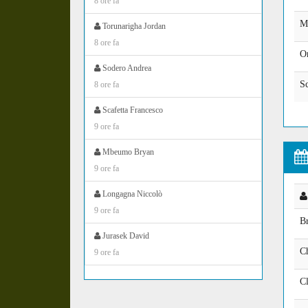
8 ore fa
M
Torunarigha Jordan
8 ore fa
Or
Sodero Andrea
Sc
8 ore fa
Scafetta Francesco
9 ore fa
Mbeumo Bryan
9 ore fa
Longagna Niccolò
9 ore fa
Br
Jurasek David
C
9 ore fa
Cl