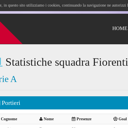
ile, in questo sito utilizziamo i cookies, continuando la navigazione ne autorizz
HOME
Statistiche squadra Fiorent
rie A
Portieri
Cognome
Nome
Presenze
Goal 