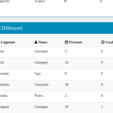
uperchi
Franco
30
0
Difensori
Cognome
Nome
Presenze
Goal 
tti
Giovanni
2
0
izi
Giuseppe
24
0
rrante
Ugo
8
0
aldiolo
Giancarlo
30
0
hedin
Pietro
2
0
ongoni
Giuseppe
29
1