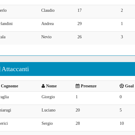
erlo
Claudio
17
2
landini
Andrea
29
1
ala
Nevio
26
3
Attaccanti
Cognome
Nome
Presenze
Goal 
aglia
Giorgio
1
0
hiarugi
Luciano
20
5
erici
Sergio
28
10