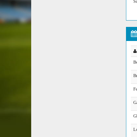
S
Bo
Br
Fe
G
G
L