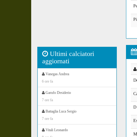
Pe
Pi
Ultimi calciatori
aggiornati
Vanegas Andrea
De
6 ore fa
Garufo Desiderio
C
7 ore fa
D 
Battaglia Luca Sergio
7 ore fa
Es
Vitali Leonardo
M