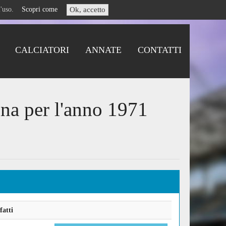
i l'uso.
Scopri come
Ok, accetto
CALCIATORI
ANNATE
CONTATTI
ina per l'anno 1971
fatti