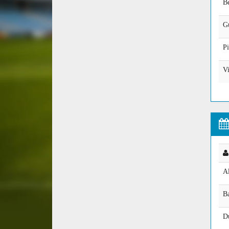
Be
Gu
Pi
V
Al
B
D