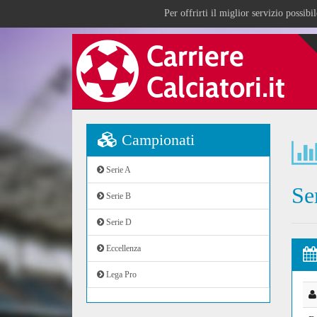
Per offrirti il miglior servizio possib
Campionati
Serie A
Se
Serie B
Serie D
Eccellenza
Lega Pro