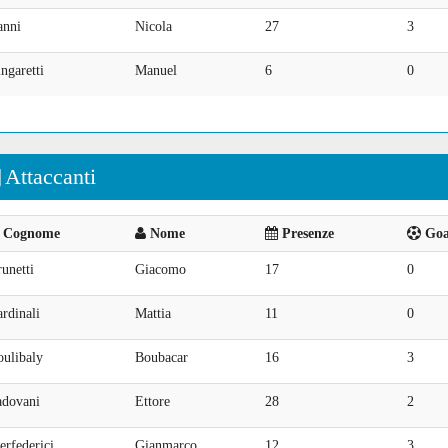
anni
Nicola
27
3
ngaretti
Manuel
6
0
Attaccanti
Cognome
Nome
Presenze
Goal
unetti
Giacomo
17
0
rdinali
Mattia
11
0
oulibaly
Boubacar
16
3
adovani
Ettore
28
2
erfederici
Gianmarco
12
3