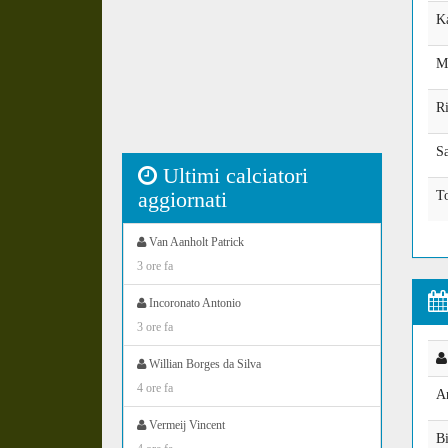
K
M
R
S
Ultimi calciatori
aggiornati
T
Van Aanholt Patrick
3 ore fa
Incoronato Antonio
3 ore fa
Willian Borges da Silva
4 ore fa
A
Vermeij Vincent
Bi