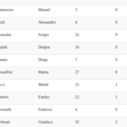
annavaro
Manuel
3
0
uli
Alessandro
4
0
onzalez
Sergio
32
9
alshi
Dedjon
16
0
anna
Diego
1
0
nsalfini
Mattia
27
0
cci
Mehdi
15
1
berti
Emilio
22
1
vinelli
Federico
4
0
binati
Gianluca
32
2