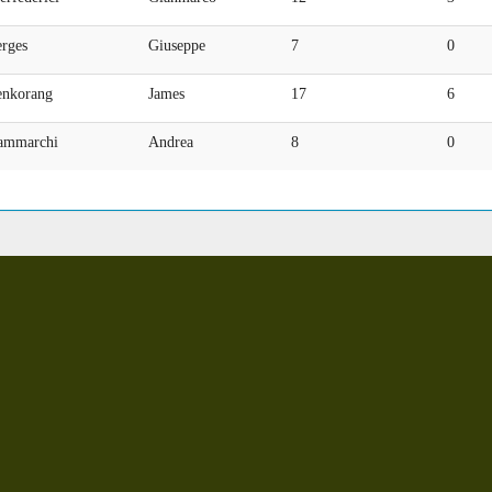
erges
Giuseppe
7
0
enkorang
James
17
6
ammarchi
Andrea
8
0