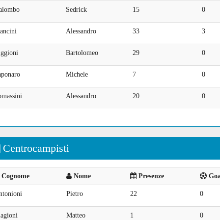
alombo
Sedrick
15
0
ancini
Alessandro
33
3
iggioni
Bartolomeo
29
0
aponaro
Michele
7
0
omassini
Alessandro
20
0
Centrocampisti
Cognome
Nome
Presenze
Goal
ntonioni
Pietro
22
0
agioni
Matteo
1
0