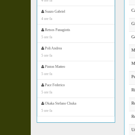
4 ore fa
C
Suazo Gabriel
4 ore fa
Gi
Retsos Panagiotis
G
5 ore fa
Poli Andrea
M
5 ore fa
M
Pinton Matteo
5 ore fa
Pe
Pace Federico
Ri
5 ore fa
Ro
Okaka Stefano Chuka
5 ore fa
Ro
Ur