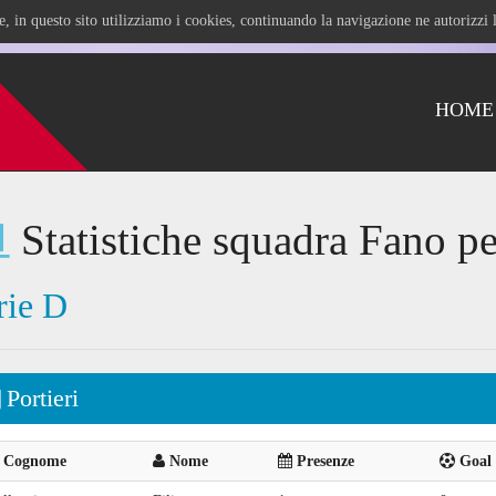
ile, in questo sito utilizziamo i cookies, continuando la navigazione ne autorizz
HOME
Statistiche squadra Fano pe
rie D
Portieri
Cognome
Nome
Presenze
Goal 